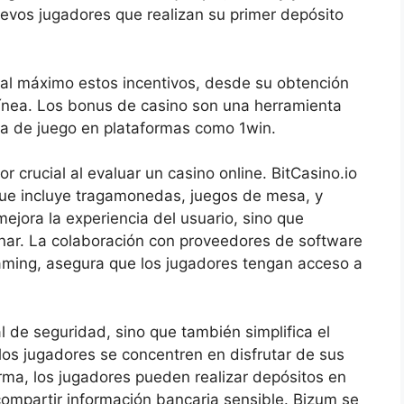
evos jugadores que realizan su primer depósito
 al máximo estos incentivos, desde su obtención
 línea. Los bonus de casino son una herramienta
ia de juego en plataformas como 1win.
 crucial al evaluar un casino online. BitCasino.io
que incluye tragamonedas, juegos de mesa, y
mejora la experiencia del usuario, sino que
nar. La colaboración con proveedores de software
ming, asegura que los jugadores tengan acceso a
l de seguridad, sino que también simplifica el
los jugadores se concentren en disfrutar de sus
orma, los jugadores pueden realizar depósitos en
ompartir información bancaria sensible. Bizum se