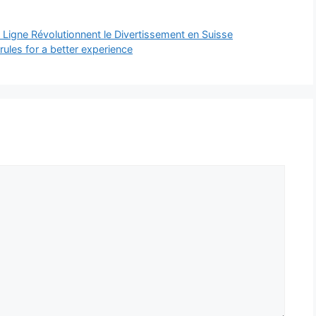
 Ligne Révolutionnent le Divertissement en Suisse
ules for a better experience