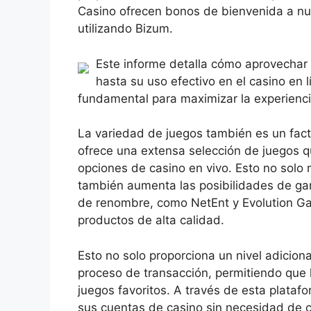
Casino ofrecen bonos de bienvenida a nu
utilizando Bizum.
Este informe detalla cómo aprovechar
hasta su uso efectivo en el casino en
fundamental para maximizar la experienc
La variedad de juegos también es un factor
ofrece una extensa selección de juegos 
opciones de casino en vivo. Esto no solo 
también aumenta las posibilidades de ga
de renombre, como NetEnt y Evolution Ga
productos de alta calidad.
Esto no solo proporciona un nivel adiciona
proceso de transacción, permitiendo que 
juegos favoritos. A través de esta plataf
sus cuentas de casino sin necesidad de c