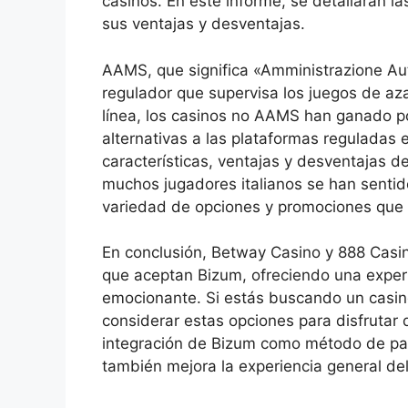
casinos. En este informe, se detallarán las
sus ventajas y desventajas.
AAMS, que significa «Amministrazione Au
regulador que supervisa los juegos de aza
línea, los casinos no AAMS han ganado p
alternativas a las plataformas reguladas e
características, ventajas y desventajas 
muchos jugadores italianos se han sentid
variedad de opciones y promociones que 
En conclusión, Betway Casino y 888 Casi
que aceptan Bizum, ofreciendo una exper
emocionante. Si estás buscando un casin
considerar estas opciones para disfrutar 
integración de Bizum como método de pago
también mejora la experiencia general del