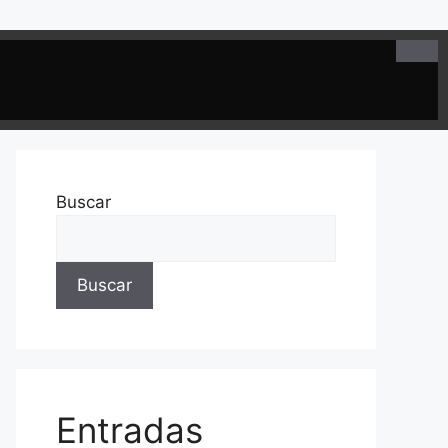
Buscar
Buscar
Entradas