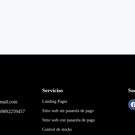
Servicios
Soc
mail.com
Landing Pages
Sitio web sin pasarela de pago
+59892259457
Sitio web con pasarela de pago
Control de stocks