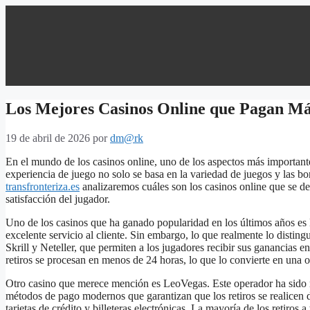
Los Mejores Casinos Online que Pagan M
19 de abril de 2026
por
dm@rk
En el mundo de los casinos online, uno de los aspectos más importante
experiencia de juego no solo se basa en la variedad de juegos y las bon
transfronteriza.es
analizaremos cuáles son los casinos online que se de
satisfacción del jugador.
Uno de los casinos que ha ganado popularidad en los últimos años es 
excelente servicio al cliente. Sin embargo, lo que realmente lo disti
Skrill y Neteller, que permiten a los jugadores recibir sus ganancias e
retiros se procesan en menos de 24 horas, lo que lo convierte en una 
Otro casino que merece mención es LeoVegas. Este operador ha sido 
métodos de pago modernos que garantizan que los retiros se realicen d
tarjetas de crédito y billeteras electrónicas. La mayoría de los retiros 