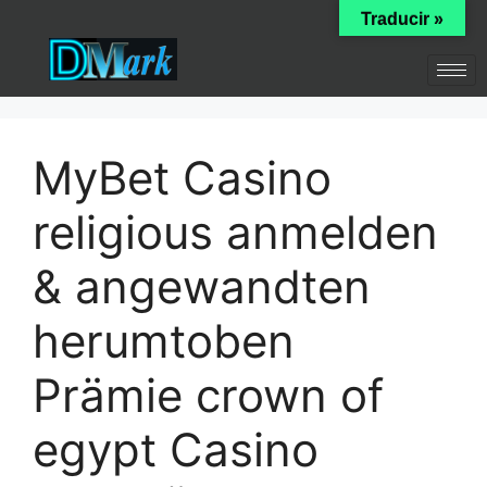
Traducir »
MyBet Casino
religious anmelden
& angewandten
herumtoben
Prämie crown of
egypt Casino