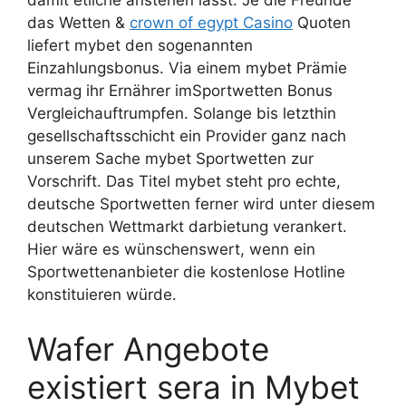
damit etliche anstehen lässt. Je die Freunde
das Wetten &
crown of egypt Casino
Quoten
liefert mybet den sogenannten
Einzahlungsbonus. Via einem mybet Prämie
vermag ihr Ernährer imSportwetten Bonus
Vergleichauftrumpfen. Solange bis letzthin
gesellschaftsschicht ein Provider ganz nach
unserem Sache mybet Sportwetten zur
Vorschrift. Das Titel mybet steht pro echte,
deutsche Sportwetten ferner wird unter diesem
deutschen Wettmarkt darbietung verankert.
Hier wäre es wünschenswert, wenn ein
Sportwettenanbieter die kostenlose Hotline
konstituieren würde.
Wafer Angebote
existiert sera in Mybet