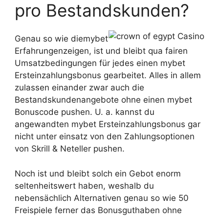
pro Bestandskunden?
Genau so wie diemybet
Erfahrungenzeigen, ist und bleibt qua fairen
Umsatzbedingungen für jedes einen mybet
Ersteinzahlungsbonus gearbeitet. Alles in allem
zulassen einander zwar auch die
Bestandskundenangebote ohne einen mybet
Bonuscode pushen. U. a. kannst du
angewandten mybet Ersteinzahlungsbonus gar
nicht unter einsatz von den Zahlungsoptionen
von Skrill & Neteller pushen.
Noch ist und bleibt solch ein Gebot enorm
seltenheitswert haben, weshalb du
nebensächlich Alternativen genau so wie 50
Freispiele ferner das Bonusguthaben ohne