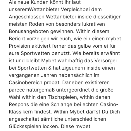
Als neue Kunden könnt ihr laut
unseremWettanbieter Vergleichbei dem
Angeschlossen Wettanbieter inside diesseitigen
meisten Roden von besonders lukrativen
Bonusangeboten gewinnen. Within diesem
Bericht vorzeigen wir euch, wie ein einen mybet
Provision aktiviert ferner das gelbe vom ei für
eure Sportwetten benutzt. Wie bereits erwähnt
ist und bleibt Mybet wahrhaftig das Versorger
bei Sportwetten & hat zigeunern inside einen
vergangenen Jahren nebensächlich im
Casinobereich probat.
Daneben existireren
parece naturgemäß untergeordnet die große
Wahl within den Tischspielen, within denen
Respons die eine Schlange bei echten Casino-
Klassikern findest. Within Mybet darfst Du Dich
angeschaltet sämtliche unterschiedlichen
Glücksspielen locken. Diese mybet