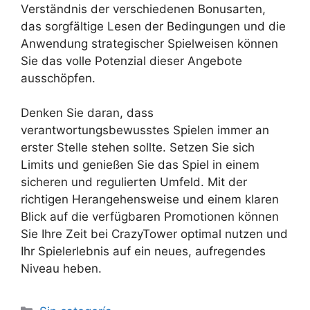
Verständnis der verschiedenen Bonusarten,
das sorgfältige Lesen der Bedingungen und die
Anwendung strategischer Spielweisen können
Sie das volle Potenzial dieser Angebote
ausschöpfen.
Denken Sie daran, dass
verantwortungsbewusstes Spielen immer an
erster Stelle stehen sollte. Setzen Sie sich
Limits und genießen Sie das Spiel in einem
sicheren und regulierten Umfeld. Mit der
richtigen Herangehensweise und einem klaren
Blick auf die verfügbaren Promotionen können
Sie Ihre Zeit bei CrazyTower optimal nutzen und
Ihr Spielerlebnis auf ein neues, aufregendes
Niveau heben.