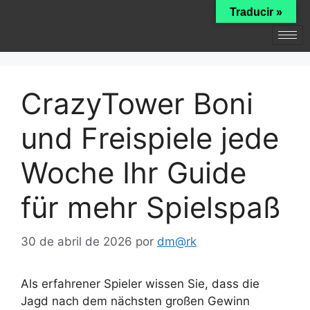
Traducir »
CrazyTower Boni
und Freispiele jede
Woche Ihr Guide
für mehr Spielspaß
30 de abril de 2026
por
dm@rk
Als erfahrener Spieler wissen Sie, dass die
Jagd nach dem nächsten großen Gewinn