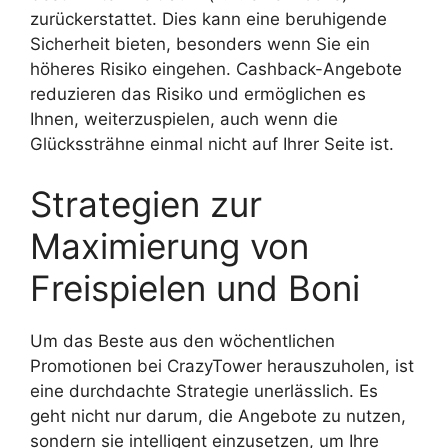
zurückerstattet. Dies kann eine beruhigende
Sicherheit bieten, besonders wenn Sie ein
höheres Risiko eingehen. Cashback-Angebote
reduzieren das Risiko und ermöglichen es
Ihnen, weiterzuspielen, auch wenn die
Glückssträhne einmal nicht auf Ihrer Seite ist.
Strategien zur
Maximierung von
Freispielen und Boni
Um das Beste aus den wöchentlichen
Promotionen bei CrazyTower herauszuholen, ist
eine durchdachte Strategie unerlässlich. Es
geht nicht nur darum, die Angebote zu nutzen,
sondern sie intelligent einzusetzen, um Ihre