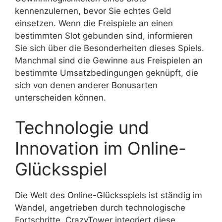
kennenzulernen, bevor Sie echtes Geld
einsetzen. Wenn die Freispiele an einen
bestimmten Slot gebunden sind, informieren
Sie sich über die Besonderheiten dieses Spiels.
Manchmal sind die Gewinne aus Freispielen an
bestimmte Umsatzbedingungen geknüpft, die
sich von denen anderer Bonusarten
unterscheiden können.
Technologie und
Innovation im Online-
Glücksspiel
Die Welt des Online-Glücksspiels ist ständig im
Wandel, angetrieben durch technologische
Fortschritte. CrazyTower integriert diese