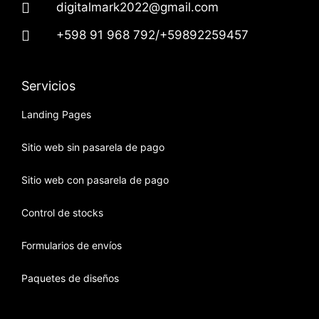
digitalmark2022@gmail.com
+598 91 968 792/+59892259457
Servicios
Landing Pages
Sitio web sin pasarela de pago
Sitio web con pasarela de pago
Control de stocks
Formularios de envíos
Paquetes de diseños