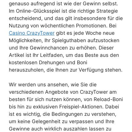
genauso aufregend ist wie der Gewinn selbst.
Im Online-Glücksspiel ist die richtige Strategie
entscheidend, und das gilt insbesondere für die
Nutzung von wöchentlichen Promotionen. Bei
Casino CrazyTower
gibt es jede Woche neue
Möglichkeiten, Ihr Spielguthaben aufzustocken
und Ihre Gewinnchancen zu erhöhen. Dieser
Artikel ist Ihr Leitfaden, um das Beste aus den
kostenlosen Drehungen und Boni
herauszuholen, die Ihnen zur Verfügung stehen.
Wir werden uns ansehen, wie Sie die
verschiedenen Angebote von CrazyTower am
besten für sich nutzen können, von Reload-Boni
bis hin zu exklusiven Freispiel-Aktionen. Dabei
ist es wichtig, die Bedingungen zu verstehen,
um keine Gelegenheit zu verpassen und Ihre
Gewinne auch wirklich auszahlen lassen zu