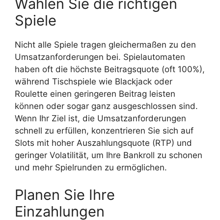
Wählen Sie die richtigen
Spiele
Nicht alle Spiele tragen gleichermaßen zu den
Umsatzanforderungen bei. Spielautomaten
haben oft die höchste Beitragsquote (oft 100%),
während Tischspiele wie Blackjack oder
Roulette einen geringeren Beitrag leisten
können oder sogar ganz ausgeschlossen sind.
Wenn Ihr Ziel ist, die Umsatzanforderungen
schnell zu erfüllen, konzentrieren Sie sich auf
Slots mit hoher Auszahlungsquote (RTP) und
geringer Volatilität, um Ihre Bankroll zu schonen
und mehr Spielrunden zu ermöglichen.
Planen Sie Ihre
Einzahlungen