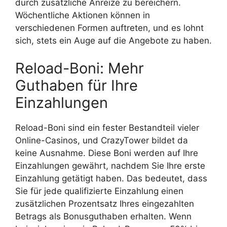
durch zusätzliche Anreize zu bereichern.
Wöchentliche Aktionen können in
verschiedenen Formen auftreten, und es lohnt
sich, stets ein Auge auf die Angebote zu haben.
Reload-Boni: Mehr
Guthaben für Ihre
Einzahlungen
Reload-Boni sind ein fester Bestandteil vieler
Online-Casinos, und CrazyTower bildet da
keine Ausnahme. Diese Boni werden auf Ihre
Einzahlungen gewährt, nachdem Sie Ihre erste
Einzahlung getätigt haben. Das bedeutet, dass
Sie für jede qualifizierte Einzahlung einen
zusätzlichen Prozentsatz Ihres eingezahlten
Betrags als Bonusguthaben erhalten. Wenn