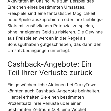
Aktivitäten im Casino, wie zum Beispiel das
Erreichen eines bestimmten Umsatzes.
Freispiele sind eine fantastische Möglichkeit,
neue Spiele auszuprobieren oder Ihre Lieblings-
Slots mit zusätzlichem Potenzial zu spielen,
ohne Ihr eigenes Geld zu riskieren. Die Gewinne
aus Freispielen werden in der Regel als
Bonusguthaben gutgeschrieben, das dann den
Umsatzbedingungen unterliegt.
Cashback-Angebote: Ein
Teil Ihrer Verluste zurück
Einige wöchentliche Aktionen bei CrazyTower
könnten auch Cashback-Angebote beinhalten.
Hierbei erhalten Sie einen bestimmten
Prozentsatz Ihrer Verluste über einen
bestimmten Zeitraum (z.B. eine Woche)