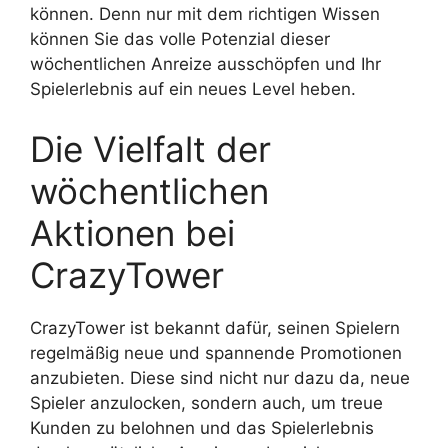
können. Denn nur mit dem richtigen Wissen
können Sie das volle Potenzial dieser
wöchentlichen Anreize ausschöpfen und Ihr
Spielerlebnis auf ein neues Level heben.
Die Vielfalt der
wöchentlichen
Aktionen bei
CrazyTower
CrazyTower ist bekannt dafür, seinen Spielern
regelmäßig neue und spannende Promotionen
anzubieten. Diese sind nicht nur dazu da, neue
Spieler anzulocken, sondern auch, um treue
Kunden zu belohnen und das Spielerlebnis