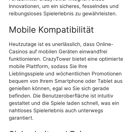
Innovationen, um ein sicheres, fesselndes und
reibungsloses Spielerlebnis zu gewährleisten.
Mobile Kompatibilität
Heutzutage ist es unerlässlich, dass Online-
Casinos auf mobilen Geräten einwandfrei
funktionieren. CrazyTower bietet eine optimierte
mobile Plattform, sodass Sie Ihre
Lieblingsspiele und wöchentlichen Promotionen
bequem von Ihrem Smartphone oder Tablet aus
genießen können, egal wo Sie sich gerade
befinden. Die Benutzeroberfläche ist intuitiv
gestaltet und die Spiele laden schnell, was ein
nahtloses Spielerlebnis auch unterwegs
garantiert.