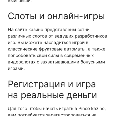
выигрыши.
Слоты и онлайн-игры
На сайте казино представлены сотни
различных слотов от ведущих разработчиков
игр. Вы можете насладиться игрой в
классические фруктовые автоматы, а также
попробовать свои силы в современных
видеослотах с захватывающими бонусными
играми.
Регистрация и игра
на реальные деньги
Для того чтобы начать играть в Pinco kazino,
вам потребуется зарегистрироваться на