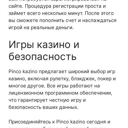
сайте. Процедура регистрации проста и
займет всего несколько минут. После этого
вы сможете пополнить счет и наслаждаться
игрой на реальные деньги.
Игры казино и
безопасность
Pinco kazino предлагает широкий выбор игр
казино, включая рулетку, блэкджек, покер и
многое другое. Все игры работают на
лицензионном программном обеспечении,
что гарантирует честную игру и
безопасность ваших данных.
Присоединяйтесь к Pinco kazino сегодня и