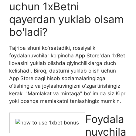
uchun 1xBetni
qayerdan yuklab olsam
bo'ladi?
Tajriba shuni ko'rsatadiki, rossiyalik
foydalanuvchilar ko'pincha App Store'dan 1xBet
ilovasini yuklab olishda qiyinchiliklarga duch
kelishadi. Biroq, dasturni yuklab olish uchun
App Store'dagi hisob sozlamalaringizga
o'tishingiz va joylashuvingizni o'zgartirishingiz
kerak. "Mamlakat va mintaqa" bo'limida siz Kipr
yoki boshqa mamlakatni tanlashingiz mumkin.
Foydala
nuvchila