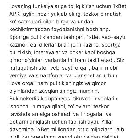
Ilovaning funksiyalariga to'liq kirish uchun 1xBet
APK faylini hozir yuklab oling, tezkor o'rnatish
ko'rsatmalari bilan birga va undan
kechiktirmasdan foydalanishni boshlang.
Sportga pul tikishdan tashqari, 1xBet veb-sayti
kazino, real dilerlar bilan jonli kazino, sportga
pul tikish, lotereyalar va poker kabi boshqa
qimor o'yinlari variantlarini ham taklif etadi. Siz
nafaqat ish stoli veb-sayti orqali, balki mobil
versiya va smartfonlar va planshetlar uchun
ilova orqali ham pul tikishingiz va qimor
o'yinlaridan zavqlanishingiz mumkin.
Bukmekerlik kompaniyasi tikuvchi hisoblarini
ishonchli himoya qiladi, to'lovlarni tezkor
ravishda amalga oshiradi va firibgarlar va
botlarni aniqlash uchun faol ishlaydi. Yillar
davomida 1xBet milliondan ortiq mijozlarni jalb
qildi, bu brendning yuqori obro'sidan dalolat