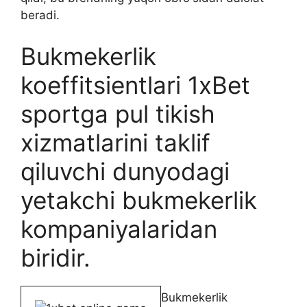
beradi.
Bukmekerlik
koeffitsientlari 1xBet
sportga pul tikish
xizmatlarini taklif
qiluvchi dunyodagi
yetakchi bukmekerlik
kompaniyalaridan
biridir.
Bukmekerlik