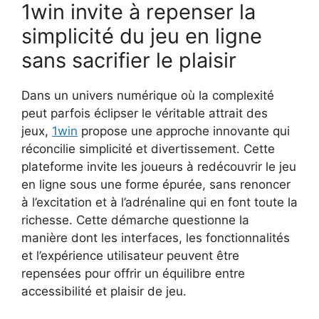
1win invite à repenser la
simplicité du jeu en ligne
sans sacrifier le plaisir
Dans un univers numérique où la complexité
peut parfois éclipser le véritable attrait des
jeux,
1win
propose une approche innovante qui
réconcilie simplicité et divertissement. Cette
plateforme invite les joueurs à redécouvrir le jeu
en ligne sous une forme épurée, sans renoncer
à l’excitation et à l’adrénaline qui en font toute la
richesse. Cette démarche questionne la
manière dont les interfaces, les fonctionnalités
et l’expérience utilisateur peuvent être
repensées pour offrir un équilibre entre
accessibilité et plaisir de jeu.