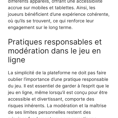
différents appareils, offrant une accessibilité
accrue sur mobiles et tablettes. Ainsi, les
joueurs bénéficient d’une expérience cohérente,
où qu’ils se trouvent, ce qui renforce leur
engagement sur le long terme.
Pratiques responsables et
modération dans le jeu en
ligne
La simplicité de la plateforme ne doit pas faire
oublier l’importance d’une pratique responsable
du jeu. Il est essentiel de garder à l’esprit que le
jeu en ligne, même lorsqu’il est conçu pour être
accessible et divertissant, comporte des
risques inhérents. La modération et la maîtrise
de ses limites personnelles restent des