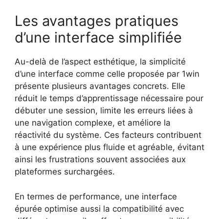
Les avantages pratiques
d’une interface simplifiée
Au-delà de l’aspect esthétique, la simplicité
d’une interface comme celle proposée par 1win
présente plusieurs avantages concrets. Elle
réduit le temps d’apprentissage nécessaire pour
débuter une session, limite les erreurs liées à
une navigation complexe, et améliore la
réactivité du système. Ces facteurs contribuent
à une expérience plus fluide et agréable, évitant
ainsi les frustrations souvent associées aux
plateformes surchargées.
En termes de performance, une interface
épurée optimise aussi la compatibilité avec