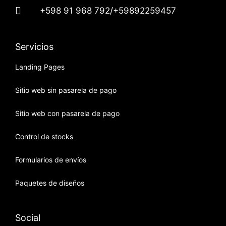
+598 91 968 792/+59892259457
Servicios
Landing Pages
Sitio web sin pasarela de pago
Sitio web con pasarela de pago
Control de stocks
Formularios de envíos
Paquetes de diseños
Social