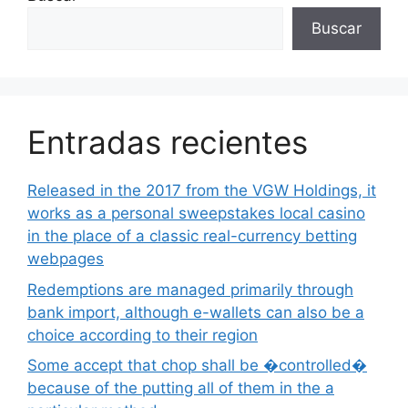
Buscar
Entradas recientes
Released in the 2017 from the VGW Holdings, it
works as a personal sweepstakes local casino
in the place of a classic real-currency betting
webpages
Redemptions are managed primarily through
bank import, although e-wallets can also be a
choice according to their region
Some accept that chop shall be �controlled�
because of the putting all of them in the a