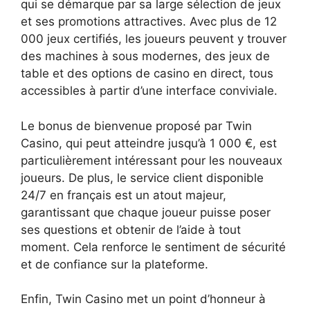
qui se démarque par sa large sélection de jeux
et ses promotions attractives. Avec plus de 12
000 jeux certifiés, les joueurs peuvent y trouver
des machines à sous modernes, des jeux de
table et des options de casino en direct, tous
accessibles à partir d’une interface conviviale.
Le bonus de bienvenue proposé par Twin
Casino, qui peut atteindre jusqu’à 1 000 €, est
particulièrement intéressant pour les nouveaux
joueurs. De plus, le service client disponible
24/7 en français est un atout majeur,
garantissant que chaque joueur puisse poser
ses questions et obtenir de l’aide à tout
moment. Cela renforce le sentiment de sécurité
et de confiance sur la plateforme.
Enfin, Twin Casino met un point d’honneur à