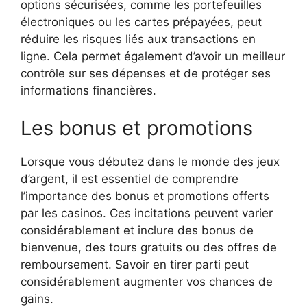
options sécurisées, comme les portefeuilles
électroniques ou les cartes prépayées, peut
réduire les risques liés aux transactions en
ligne. Cela permet également d’avoir un meilleur
contrôle sur ses dépenses et de protéger ses
informations financières.
Les bonus et promotions
Lorsque vous débutez dans le monde des jeux
d’argent, il est essentiel de comprendre
l’importance des bonus et promotions offerts
par les casinos. Ces incitations peuvent varier
considérablement et inclure des bonus de
bienvenue, des tours gratuits ou des offres de
remboursement. Savoir en tirer parti peut
considérablement augmenter vos chances de
gains.