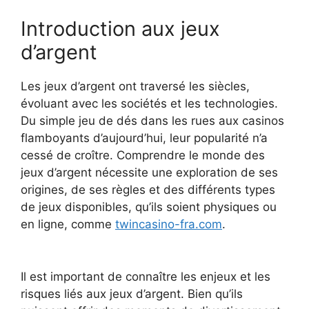
Introduction aux jeux
d’argent
Les jeux d’argent ont traversé les siècles,
évoluant avec les sociétés et les technologies.
Du simple jeu de dés dans les rues aux casinos
flamboyants d’aujourd’hui, leur popularité n’a
cessé de croître. Comprendre le monde des
jeux d’argent nécessite une exploration de ses
origines, de ses règles et des différents types
de jeux disponibles, qu’ils soient physiques ou
en ligne, comme
twincasino-fra.com
.
Il est important de connaître les enjeux et les
risques liés aux jeux d’argent. Bien qu’ils