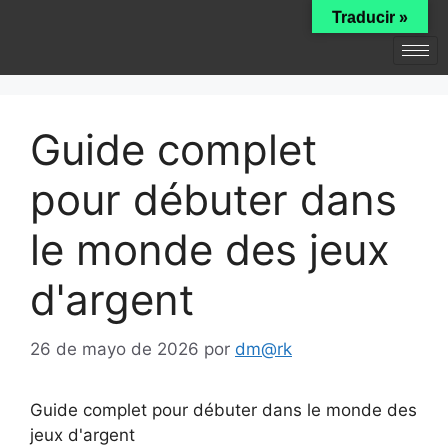
Traducir »
Guide complet
pour débuter dans
le monde des jeux
d'argent
26 de mayo de 2026
por
dm@rk
Guide complet pour débuter dans le monde des
jeux d'argent