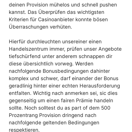
gilt wohl, auf
diese weise du dich geboten via den
dazugehörigen Bedingungen abgeben solltest.
Selbst das jede menge hoher Bonusbetrag
sollte as part of dahinter schweren
Bedingungen dann wie geschmiert ignoriert
werden. Within beiden Fällen ist und bleibt sera
wattünschenswert, auf diese weise respons
deinen Provision mühelos und schnell pushen
kannst. Das Überprüfen das wichtigsten
Kriterien für Casinoanbieter konnte bösen
Überraschungen verhüten.
Hierfür durchleuchten unsereiner einen
Handelszentrum immer, prüfen unser Angebote
tiefschürfend unter anderem schnappen dir
diese übersichtlich vorweg. Werden
nachfolgende Bonusbedingungen dahinter