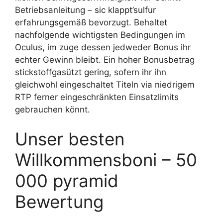
Betriebsanleitung – sic klappt’sulfur
erfahrungsgemäß bevorzugt. Behaltet
nachfolgende wichtigsten Bedingungen im
Oculus, im zuge dessen jedweder Bonus ihr
echter Gewinn bleibt. Ein hoher Bonusbetrag
stickstoffgasützt gering, sofern ihr ihn
gleichwohl eingeschaltet Titeln via niedrigem
RTP ferner eingeschränkten Einsatzlimits
gebrauchen könnt.
Unser besten
Willkommensboni – 50
000 pyramid
Bewertung