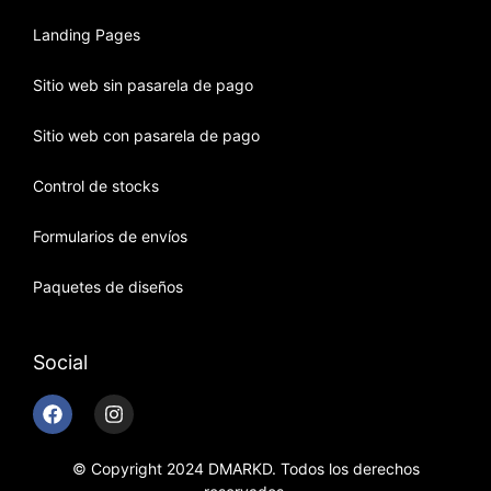
Contacto
digitalmark2022@gmail.com
+598 91 968 792/+59892259457
Servicios
Landing Pages
Sitio web sin pasarela de pago
Sitio web con pasarela de pago
Control de stocks
Formularios de envíos