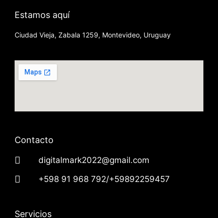
Comentarios recientes
No hay comentarios que mostrar.
Estamos aquí
Ciudad Vieja, Zabala 1259, Montevideo, Uruguay