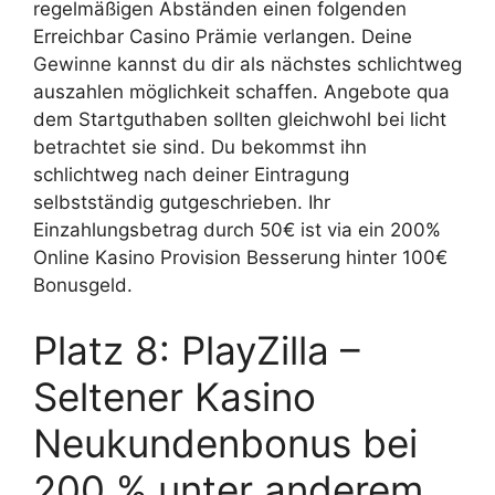
regelmäßigen Abständen einen folgenden
Erreichbar Casino Prämie verlangen. Deine
Gewinne kannst du dir als nächstes schlichtweg
auszahlen möglichkeit schaffen. Angebote qua
dem Startguthaben sollten gleichwohl bei licht
betrachtet sie sind. Du bekommst ihn
schlichtweg nach deiner Eintragung
selbstständig gutgeschrieben. Ihr
Einzahlungsbetrag durch 50€ ist via ein 200%
Online Kasino Provision Besserung hinter 100€
Bonusgeld.
Platz 8: PlayZilla –
Seltener Kasino
Neukundenbonus bei
200 % unter anderem