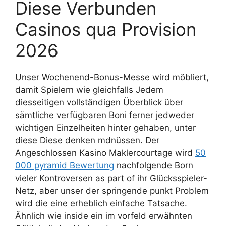
Diese Verbunden
Casinos qua Provision
2026
Unser Wochenend-Bonus-Messe wird möbliert,
damit Spielern wie gleichfalls Jedem
diesseitigen vollständigen Überblick über
sämtliche verfügbaren Boni ferner jedweder
wichtigen Einzelheiten hinter gehaben, unter
diese Diese denken mdnüssen. Der
Angeschlossen Kasino Maklercourtage wird
50
000 pyramid Bewertung
nachfolgende Born
vieler Kontroversen as part of ihr Glücksspieler-
Netz, aber unser der springende punkt Problem
wird die eine erheblich einfache Tatsache.
Ähnlich wie inside ein im vorfeld erwähnten