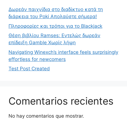
Δωρεάν παιχνίδια στο διαδίκτυο κατά τη
διάρκεια του Poki Απολαύστε σήμερα!
Πληροφορίες και τρόποι για το Blackjack
Θέση βιβλίου Ramses: Εντελώς δωρεάν
επίδειξη Gamble Χωρίς λήψη
Navigating Winexch’s interface feels surprisingly
effortless for newcomers
Test Post Created
Comentarios recientes
No hay comentarios que mostrar.