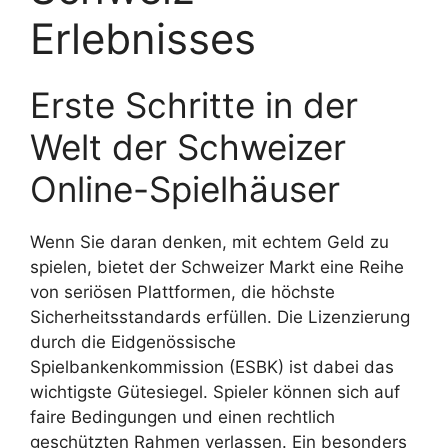
Erlebnisses
Erste Schritte in der
Welt der Schweizer
Online-Spielhäuser
Wenn Sie daran denken, mit echtem Geld zu
spielen, bietet der Schweizer Markt eine Reihe
von seriösen Plattformen, die höchste
Sicherheitsstandards erfüllen. Die Lizenzierung
durch die Eidgenössische
Spielbankenkommission (ESBK) ist dabei das
wichtigste Gütesiegel. Spieler können sich auf
faire Bedingungen und einen rechtlich
geschützten Rahmen verlassen. Ein besonders