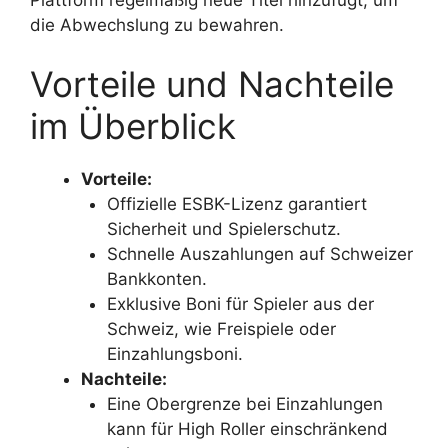
die Abwechslung zu bewahren.
Vorteile und Nachteile
im Überblick
Vorteile:
Offizielle ESBK-Lizenz garantiert
Sicherheit und Spielerschutz.
Schnelle Auszahlungen auf Schweizer
Bankkonten.
Exklusive Boni für Spieler aus der
Schweiz, wie Freispiele oder
Einzahlungsboni.
Nachteile:
Eine Obergrenze bei Einzahlungen
kann für High Roller einschränkend