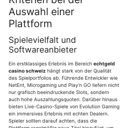
Auswahl einer
Plattform
Spielevielfalt und
Softwareanbieter
Ein erstklassiges Erlebnis im Bereich
echtgeld
casino schweiz
hängt stark von der Qualität
des Spielportfolios ab. Führende Entwickler wie
NetEnt, Microgaming und Play’n GO liefern nicht
nur grafisch beeindruckende Slots, sondern
auch hohe Auszahlungsquoten. Darüber hinaus
bieten Live-Casino-Spiele von Evolution Gaming
ein immersives Erlebnis mit echten Dealern.
Spieler sollten darauf achten, dass die
Plattform regelmäßig neue Titel hinzufügt, um