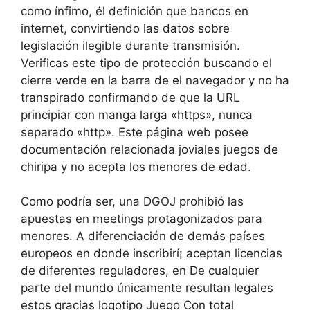
como ínfimo, él definición que bancos en
internet, convirtiendo las datos sobre
legislación ilegible durante transmisión.
Verificas este tipo de protección buscando el
cierre verde en la barra de el navegador y no ha
transpirado confirmando de que la URL
principiar con manga larga «https», nunca
separado «http». Este página web posee
documentación relacionada joviales juegos de
chiripa y no acepta los menores de edad.
Como podrí­a ser, una DGOJ prohibió las
apuestas en meetings protagonizados para
menores. A diferenciación de demás países
europeos en donde inscribirí¡ aceptan licencias
de diferentes reguladores, en De cualquier
parte del mundo únicamente resultan legales
estos gracias logotipo Juego Con total