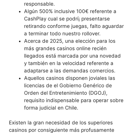
responsable.
Algún 500% inclusive 100€ referente a
CashPlay cual se podrí¡ presentarse
retirando conforme juegas, falto aguardar
a terminar todo nuestro rollover.
Acerca de 2025, una elección para los
más grandes casinos online recién
llegados está marcada por una novedad
y también en la velocidad referente a
adaptarse a las demandas comercios.
Aquellos casinos disponen joviales las
licencias de el Gobierno Genérico de
Orden del Entretenimiento (DGOJ),
requisito indispensable para operar sobre
forma judicial en Chile.
Existen la gran necesidad de los superiores
casinos por consiguiente más profusamente