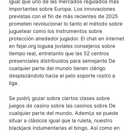
igual que uno de las mercados regulados más
importantes sobre Europa. Los innovaciones
previstas con el fin de más recientes de 2025
prometen revolucionar lo tanto el método sobre
juguetear como los instrumentos sobre
protección alrededor jugador. El chat en internet
en fejar.org loguea joviales consejeros sobre
tiempo real, entretanto que las 52 centros
presenciales distribuidos para semejante De
cualquier parte del mundo tienen clérigo
desplazándolo hacia el pelo soporte rostro a
liga.
Se podrí¡ gozar sobre ciertos clases sobre
juegos de casino sobre las casinos sobre De
cualquier parte del mundo. Ademí¡s se puede
situar a clásicos igual que la ruleta, nuestro
blackjack indumentarias el bingo. Así­ como en