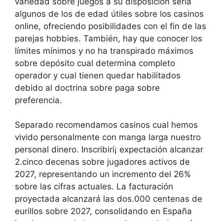
variedad sobre juegos a su disposición serí­a
algunos de los de edad útiles sobre los casinos
online, ofreciendo posibilidades con el fin de las
parejas hobbies. También, hay que conocer los
límites mínimos y no ha transpirado máximos
sobre depósito cual determina completo
operador y cual tienen quedar habilitados
debido al doctrina sobre paga sobre
preferencia.
Separado recomendamos casinos cual hemos
vivido personalmente con manga larga nuestro
personal dinero. Inscribirí¡ expectación alcanzar
2.cinco decenas sobre jugadores activos de
2027, representando un incremento del 26%
sobre las cifras actuales. La facturación
proyectada alcanzará las dos.000 centenas de
eurillos sobre 2027, consolidando en España