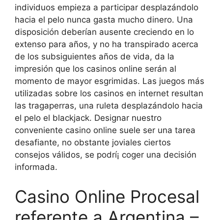
individuos empieza a participar desplazándolo
hacia el pelo nunca gasta mucho dinero. Una
disposición deberían ausente creciendo en lo
extenso para años, y no ha transpirado acerca
de los subsiguientes años de vida, da la
impresión que los casinos online serán al
momento de mayor esgrimidas. Las juegos más
utilizadas sobre los casinos en internet resultan
las tragaperras, una ruleta desplazándolo hacia
el pelo el blackjack. Designar nuestro
conveniente casino online suele ser una tarea
desafiante, no obstante joviales ciertos
consejos válidos, se podrí¡ coger una decisión
informada.
Casino Online Procesal
referente a Argentina –