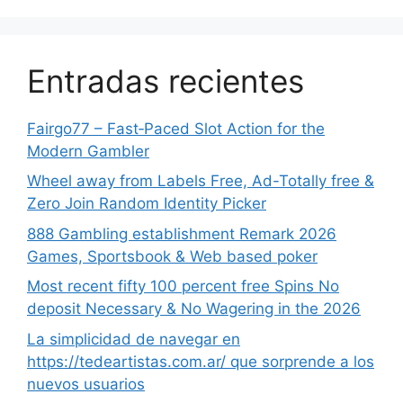
Entradas recientes
Fairgo77 – Fast‑Paced Slot Action for the
Modern Gambler
Wheel away from Labels Free, Ad-Totally free &
Zero Join Random Identity Picker
888 Gambling establishment Remark 2026
Games, Sportsbook & Web based poker
Most recent fifty 100 percent free Spins No
deposit Necessary & No Wagering in the 2026
La simplicidad de navegar en
https://tedeartistas.com.ar/ que sorprende a los
nuevos usuarios