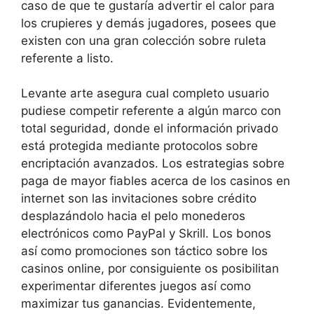
caso de que te gustaría advertir el calor para
los crupieres y demás jugadores, posees que
existen con una gran colección sobre ruleta
referente a listo.
Levante arte asegura cual completo usuario
pudiese competir referente a algún marco con
total seguridad, donde el información privado
está protegida mediante protocolos sobre
encriptación avanzados. Los estrategias sobre
paga de mayor fiables acerca de los casinos en
internet son las invitaciones sobre crédito
desplazándolo hacia el pelo monederos
electrónicos como PayPal y Skrill. Los bonos
así­ como promociones son táctico sobre los
casinos online, por consiguiente os posibilitan
experimentar diferentes juegos así­ como
maximizar tus ganancias. Evidentemente,