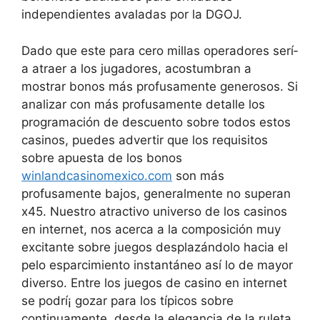
independientes avaladas por la DGOJ.
Dado que este para cero millas operadores serí­
a atraer a los jugadores, acostumbran a
mostrar bonos más profusamente generosos. Si
analizar con más profusamente detalle los
programación de descuento sobre todos estos
casinos, puedes advertir que los requisitos
sobre apuesta de los bonos
winlandcasinomexico.com
son más
profusamente bajos, generalmente no superan
x45. Nuestro atractivo universo de los casinos
en internet, nos acerca a la composición muy
excitante sobre juegos desplazándolo hacia el
pelo esparcimiento instantáneo así­ lo de mayor
diverso. Entre los juegos de casino en internet
se podrí¡ gozar para los típicos sobre
continuamente, desde la elegancia de la ruleta