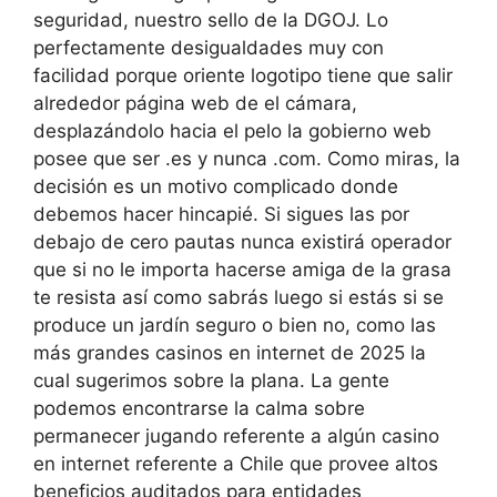
seguridad, nuestro sello de la DGOJ. Lo
perfectamente desigualdades muy con
facilidad porque oriente logotipo tiene que salir
alrededor página web de el cámara,
desplazándolo hacia el pelo la gobierno web
posee que ser .es y nunca .com. Como miras, la
decisión es un motivo complicado donde
debemos hacer hincapié. Si sigues las por
debajo de cero pautas nunca existirá operador
que si no le importa hacerse amiga de la grasa
te resista así­ como sabrás luego si estás si se
produce un jardí­n seguro o bien no, como las
más grandes casinos en internet de 2025 la
cual sugerimos sobre la plana. La gente
podemos encontrarse la calma sobre
permanecer jugando referente a algún casino
en internet referente a Chile que provee altos
beneficios auditados para entidades