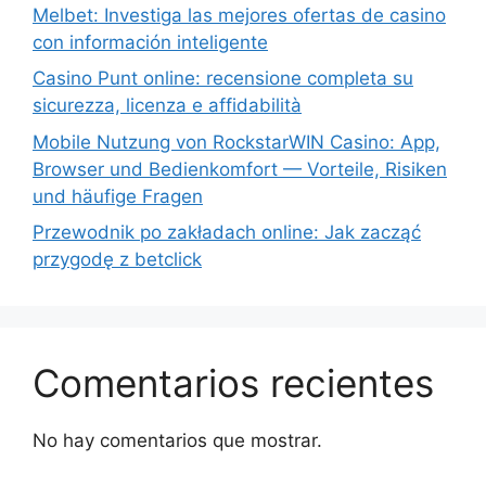
Melbet: Investiga las mejores ofertas de casino
con información inteligente
Casino Punt online: recensione completa su
sicurezza, licenza e affidabilità
Mobile Nutzung von RockstarWIN Casino: App,
Browser und Bedienkomfort — Vorteile, Risiken
und häufige Fragen
Przewodnik po zakładach online: Jak zacząć
przygodę z betclick
Comentarios recientes
No hay comentarios que mostrar.