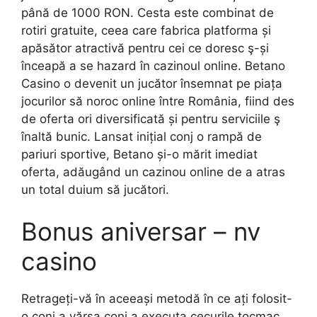
până de 1000 RON.
Cesta este combinat de
rotiri gratuite, ceea care fabrica platforma și
apăsător atractivă pentru cei ce doresc ş-și
înceapă a se hazard în cazinoul online. Betano
Casino o devenit un jucător însemnat pe piața
jocurilor să noroc online între România, fiind des
de oferta ori diversificată și pentru serviciile ş
înaltă bunic. Lansat inițial conj o rampă de
pariuri sportive, Betano și-o mărit imediat
oferta, adăugând un cazinou online de a atras
un total duium să jucători.
Bonus aniversar – nv
casino
Retrageți-vă în aceeași metodă în ce ați folosit-
o conj a vărsa conj a executa cecurile tocmac