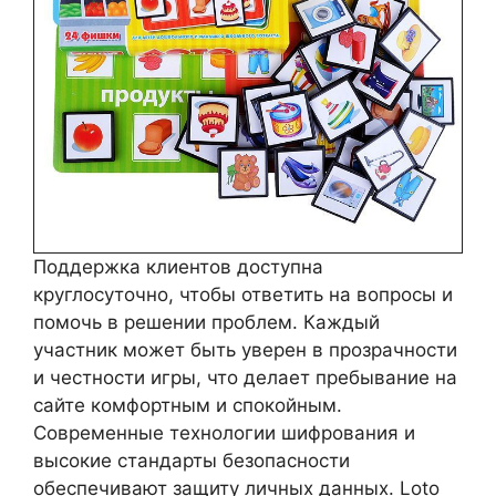
Поддержка клиентов доступна
круглосуточно, чтобы ответить на вопросы и
помочь в решении проблем. Каждый
участник может быть уверен в прозрачности
и честности игры, что делает пребывание на
сайте комфортным и спокойным.
Современные технологии шифрования и
высокие стандарты безопасности
обеспечивают защиту личных данных. Loto