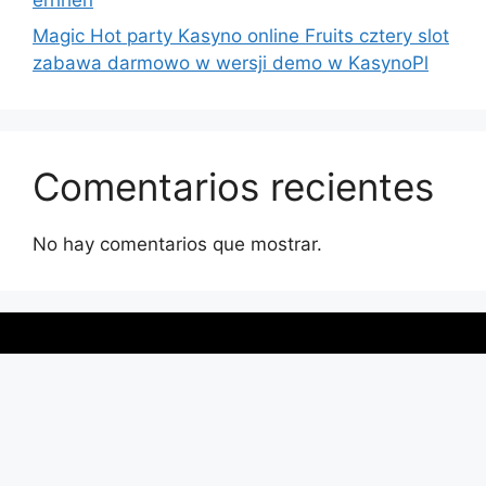
Magic Hot party Kasyno online Fruits cztery slot
zabawa darmowo w wersji demo w KasynoPl
Comentarios recientes
No hay comentarios que mostrar.
Estamos aquí
Ciudad Vieja, Zabala 1259, Montevideo, Uruguay