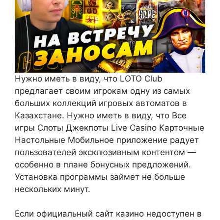
Нужно иметь в виду, что LOTO Club
предлагает своим игрокам одну из самых
больших коллекций игровых автоматов в
Казахстане. Нужно иметь в виду, что Все
игры Слоты Джекпоты Live Casino Карточные
Настольные Мобильное приложение радует
пользователей эксклюзивным контентом —
особенно в плане бонусных предложений.
Установка программы займет не больше
нескольких минут.
Если официальный сайт казино недоступен в