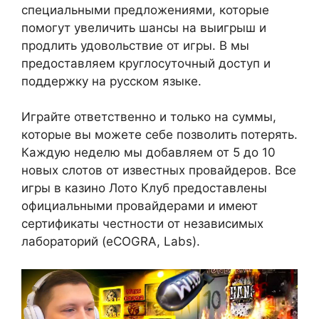
специальными предложениями, которые
помогут увеличить шансы на выигрыш и
продлить удовольствие от игры. В мы
предоставляем круглосуточный доступ и
поддержку на русском языке.
Играйте ответственно и только на суммы,
которые вы можете себе позволить потерять.
Каждую неделю мы добавляем от 5 до 10
новых слотов от известных провайдеров. Все
игры в казино Лото Клуб предоставлены
официальными провайдерами и имеют
сертификаты честности от независимых
лабораторий (eCOGRA, Labs).