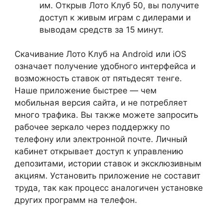
им. Открыв Лото Клуб 50, вы получите
доступ к живым играм с дилерами и
выводам средств за 15 минут.
Скачивание Лото Клуб на Android или iOS
означает получение удобного интерфейса и
возможность ставок от пятьдесят тенге.
Наше приложение быстрее — чем
мобильная версия сайта, и не потребляет
много трафика. Вы также можете запросить
рабочее зеркало через поддержку по
телефону или электронной почте. Личный
кабинет открывает доступ к управлению
депозитами, истории ставок и эксклюзивным
акциям. Установить приложение не составит
труда, так как процесс аналогичен установке
других программ на телефон.