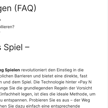
agen (FAQ)
?
llieren?
?
 Spiel –
g Spielen
revolutioniert den Einstieg in die
blichen Barrieren und bietet eine direkte, fast
 und dem Spiel. Die Technologie hinter «Pay N
olange Sie die grundlegenden Regeln der Vorsicht
Einfachheit legen, ist dies die ideale Methode, um
 zu entspannen. Probieren Sie es aus – der Weg
uchen Sie dazu einfach eine entsprechende