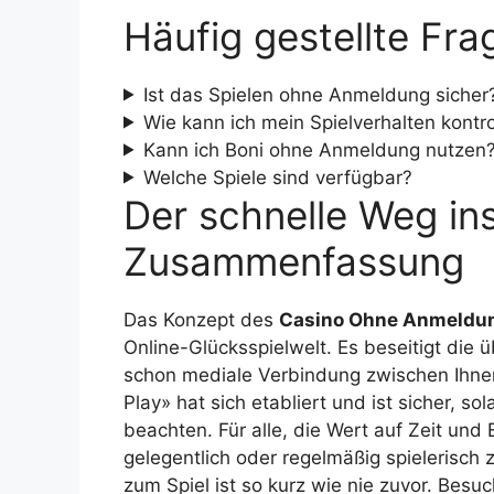
Häufig gestellte Fr
Ist das Spielen ohne Anmeldung sicher
Wie kann ich mein Spielverhalten kontro
Kann ich Boni ohne Anmeldung nutzen
Welche Spiele sind verfügbar?
Der schnelle Weg ins
Zusammenfassung
Das Konzept des
Casino Ohne Anmeldun
Online-Glücksspielwelt. Es beseitigt die ü
schon mediale Verbindung zwischen Ihnen
Play» hat sich etabliert und ist sicher, s
beachten. Für alle, die Wert auf Zeit und 
gelegentlich oder regelmäßig spielerisch
zum Spiel ist so kurz wie nie zuvor. Bes