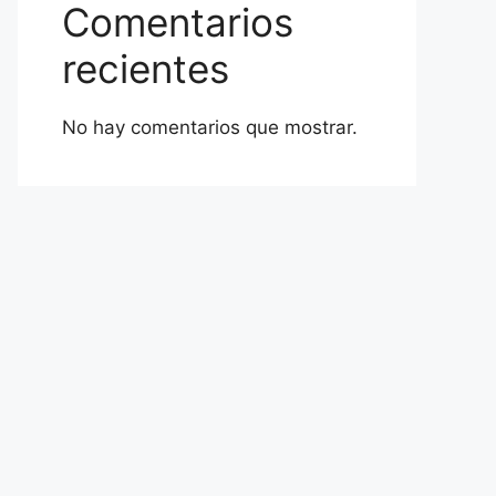
Comentarios
recientes
No hay comentarios que mostrar.