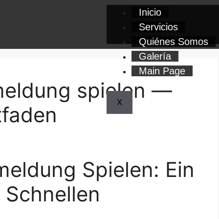
Inicio
Servicios
Quiénes Somos
Galería
Main Page
eldung spielen —
X
tfaden
eldung Spielen: Ein
 Schnellen