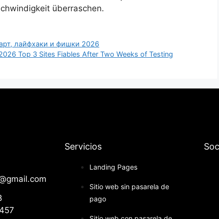
schwindigkeit überraschen.
арт, лайфхаки и фишки 2026
2026 Top 3 Sites Fiables After Two Weeks of Testing
Servicios
Soc
Landing Pages
2@gmail.com
Sitio web sin pasarela de
8
pago
457
Sitio web con pasarela de