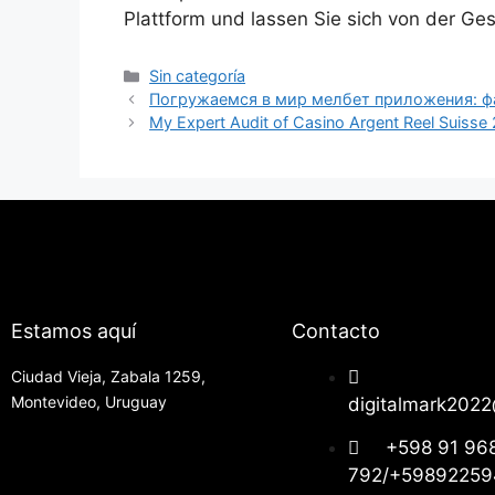
Plattform und lassen Sie sich von der Ge
Sin categoría
Погружаемся в мир мелбет приложения: ф
My Expert Audit of Casino Argent Reel Suisse 
Estamos aquí
Contacto
Ciudad Vieja, Zabala 1259,
Montevideo, Uruguay
digitalmark202
+598 91 96
792/+59892259