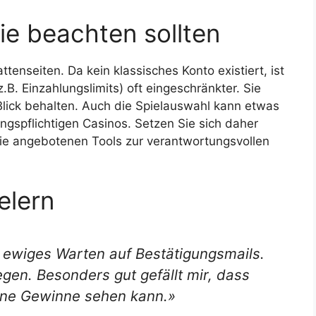
ie beachten sollten
ttenseiten. Da kein klassisches Konto existiert, ist
.B. Einzahlungslimits) oft eingeschränkter. Sie
Blick behalten. Auch die Spielauswahl kann etwas
ungspflichtigen Casinos. Setzen Sie sich daher
die angebotenen Tools zur verantwortungsvollen
elern
in ewiges Warten auf Bestätigungsmails.
egen. Besonders gut gefällt mir, dass
eine Gewinne sehen kann.»