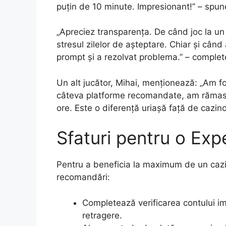
puțin de 10 minute. Impresionant!” – spun
„Apreciez transparența. De când joc la un
stresul zilelor de așteptare. Chiar și când
prompt și a rezolvat problema.” – complet
Un alt jucător, Mihai, menționează: „Am fo
câteva platforme recomandate, am rămas f
ore. Este o diferență uriașă față de cazinou
Sfaturi pentru o Exp
Pentru a beneficia la maximum de un cazi
recomandări:
Completează verificarea contului im
retragere.