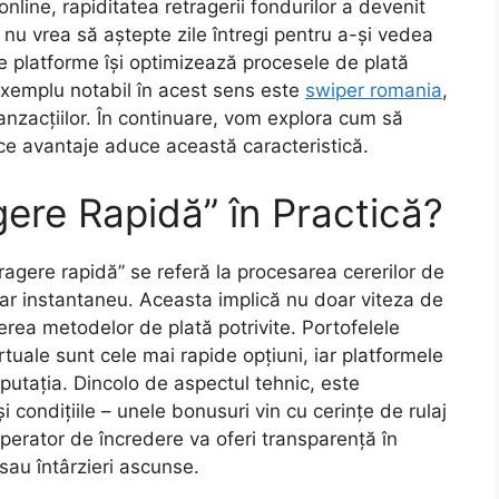
online, rapiditatea retragerii fondurilor a devenit
i nu vrea să aștepte zile întregi pentru a-și vedea
te platforme își optimizează procesele de plată
exemplu notabil în acest sens este
swiper romania
,
anzacțiilor. În continuare, vom explora cum să
i ce avantaje aduce această caracteristică.
ere Rapidă” în Practică?
ragere rapidă” se referă la procesarea cererilor de
iar instantaneu. Aceasta implică nu doar viteza de
erea metodelor de plată potrivite. Portofelele
rtuale sunt cele mai rapide opțiuni, iar platformele
eputația. Dincolo de aspectul tehnic, este
și condițiile – unele bonusuri vin cu cerințe de rulaj
operator de încredere va oferi transparență în
au întârzieri ascunse.