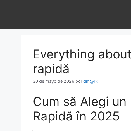
Everything about
rapidă
30 de mayo de 2026
por
dm@rk
Cum să Alegi un
Rapidă în 2025