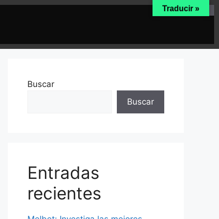
Traducir »
Buscar
Buscar
Entradas
recientes