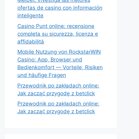
Melbet: Investiga las mejores
ofertas de casino con información
inteligente
Casino Punt online: recensione
completa su sicurezza, licenza e
affidabilità
Mobile Nutzung von RockstarWIN
Casino: App, Browser und
Bedienkomfort — Vorteile, Risiken
und häufige Fragen
Przewodnik po zakładach online:
Jak zacząć przygodę z betclick
Przewodnik po zakładach online:
Jak zacząć przygodę z betclick