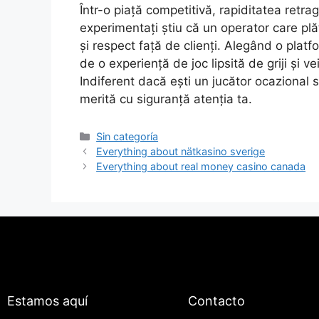
Într-o piață competitivă, rapiditatea retrag
experimentați știu că un operator care pl
și respect față de clienți. Alegând o platf
de o experiență de joc lipsită de griji și ve
Indiferent dacă ești un jucător ocazional 
merită cu siguranță atenția ta.
Sin categoría
Everything about nätkasino sverige
Everything about real money casino canada
Estamos aquí
Contacto