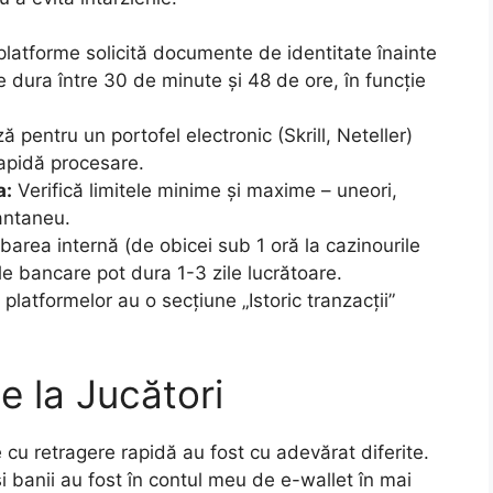
latforme solicită documente de identitate înainte
 dura între 30 de minute și 48 de ore, în funcție
 pentru un portofel electronic (Skrill, Neteller)
apidă procesare.
a:
Verifică limitele minime și maxime – uneori,
tantaneu.
area internă (de obicei sub 1 oră la cazinourile
ile bancare pot dura 1-3 zile lucrătoare.
platformelor au o secțiune „Istoric tranzacții”
e la Jucători
 cu retragere rapidă au fost cu adevărat diferite.
i banii au fost în contul meu de e-wallet în mai