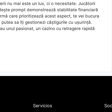
erii nu mai este un lux, ci o necesitate. Jucătorii
ătește prompt demonstrează stabilitate financiară
ormă care prioritizează acest aspect, te vei bucura
i putea sa îți gestionezi câștigurile cu ușurință.
sau unul pasionat, un cazino cu retragere rapidă
Servicios
Soc