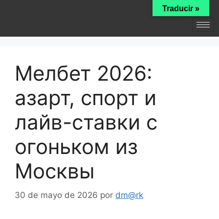
Traducir »
Мелбет 2026:
азарт, спорт и
лайв-ставки с
огоньком из
Москвы
30 de mayo de 2026
por
dm@rk