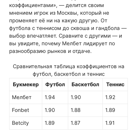
коэффициентами», — делится своим
мнением игрок из Москвы, который не
променяет её ни на какую другую. От
футбола с теннисом до сквоша и гандбола —
выбор впечатляет. Сравните с другими — и
вы увидите, почему Мелбет лидирует по
разнообразию рынков и отдаче.
Сравнительная таблица коэффициентов на
футбол, баскетбол и теннис
Букмекер
Футбол
Баскетбол
Теннис
Мелбет
1.94
1.90
1.92
Fonbet
1.90
1.88
1.89
Betcity
1.89
1.87
1.91