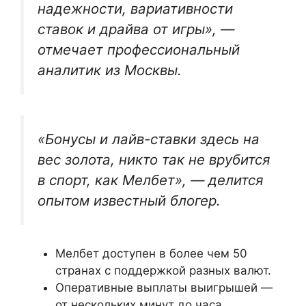
надежности, вариативности
ставок и драйва от игры», —
отмечает профессиональный
аналитик из Москвы.
«Бонусы и лайв-ставки здесь на
вес золота, никто так не врубится
в спорт, как Мелбет», — делится
опытом известный блогер.
Мелбет доступен в более чем 50
странах с поддержкой разных валют.
Оперативные выплаты выигрышей —
от нескольких минут до часа.