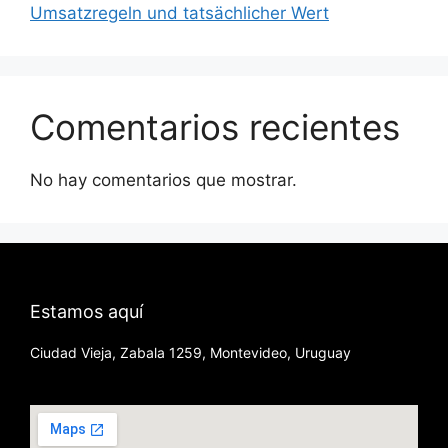
Umsatzregeln und tatsächlicher Wert
Comentarios recientes
No hay comentarios que mostrar.
Estamos aquí
Ciudad Vieja, Zabala 1259, Montevideo, Uruguay