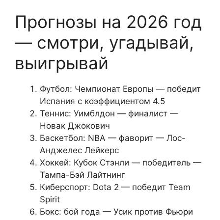
Прогнозы на 2026 год
— смотри, угадывай,
выигрывай
Футбол: Чемпионат Европы — победит
Испания с коэффициентом 4.5
Теннис: Уимблдон — финалист —
Новак Джокович
Баскетбол: NBA — фаворит — Лос-
Анджелес Лейкерс
Хоккей: Кубок Стэнли — победитель —
Тампа-Бэй Лайтнинг
Киберспорт: Dota 2 — победит Team
Spirit
Бокс: бой года — Усик против Фьюри