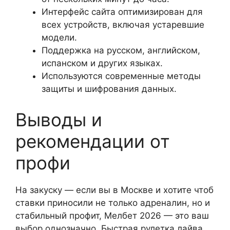
Интерфейс сайта оптимизирован для
всех устройств, включая устаревшие
модели.
Поддержка на русском, английском,
испанском и других языках.
Используются современные методы
защиты и шифрования данных.
Выводы и
рекомендации от
профи
На закуску — если вы в Москве и хотите чтоб
ставки приносили не только адреналин, но и
стабильный профит, Мелбет 2026 — это ваш
выбор однозначно. Быстрая рулетка лайва,