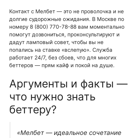
Контакт с Мелбет — это не проволочка и не
долгие судорожные ожидания. В Москве по
номеру 8 (800) 770-78-88 вам моментально
помогут дозвониться, проконсультируют и
дадут ламповый совет, чтобы вы не
попались на ставке «вслепую». Служба
работает 24/7, без сбоев, что для многих
беттеров — прям кайф и покой на душе.
Аргументы и факты —
что нужно знать
беттеру?
«Мелбет — идеальное сочетание