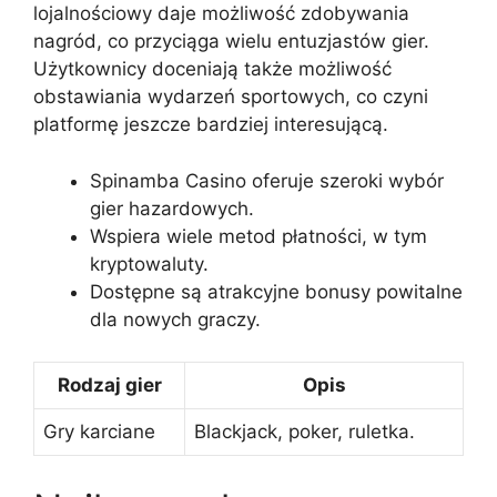
lojalnościowy daje możliwość zdobywania
nagród, co przyciąga wielu entuzjastów gier.
Użytkownicy doceniają także możliwość
obstawiania wydarzeń sportowych, co czyni
platformę jeszcze bardziej interesującą.
Spinamba Casino oferuje szeroki wybór
gier hazardowych.
Wspiera wiele metod płatności, w tym
kryptowaluty.
Dostępne są atrakcyjne bonusy powitalne
dla nowych graczy.
Rodzaj gier
Opis
Gry karciane
Blackjack, poker, ruletka.