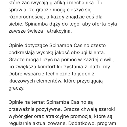
które zachwycają grafiką i mechaniką. To
sprawia, że gracze mogą cieszyć się
różnorodnością, a każdy znajdzie coś dla
siebie. Spinamba dąży do tego, aby oferta była
zawsze świeża i atrakcyjna.
Opinie dotyczące Spinamba Casino często
podkreślają wysoką jakość obsługi klienta.
Gracze mogą liczyć na pomoc w każdej chwili,
co zwiększa komfort korzystania z platformy.
Dobre wsparcie techniczne to jeden z
kluczowych elementów, które przyciągają
graczy.
Opinie na temat Spinamba Casino są
przeważnie pozytywne. Gracze chwalą szeroki
wybór gier oraz atrakcyjne promocje, które są
regularnie aktualizowane. Dodatkowo, program