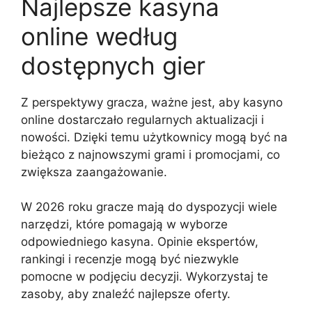
Najlepsze kasyna
online według
dostępnych gier
Z perspektywy gracza, ważne jest, aby kasyno
online dostarczało regularnych aktualizacji i
nowości. Dzięki temu użytkownicy mogą być na
bieżąco z najnowszymi grami i promocjami, co
zwiększa zaangażowanie.
W 2026 roku gracze mają do dyspozycji wiele
narzędzi, które pomagają w wyborze
odpowiedniego kasyna. Opinie ekspertów,
rankingi i recenzje mogą być niezwykle
pomocne w podjęciu decyzji. Wykorzystaj te
zasoby, aby znaleźć najlepsze oferty.