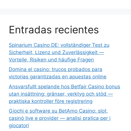
Entradas recientes
Spinarium Casino DE: vollständiger Test zu
Sicherheit, Lizenz und Zuverlässigkeit —
Vorteile, Risiken und häufige Fragen
Domina el casino: trucos probados para
victorias garantizadas en apuestas online
Ansvarsfullt spelande hos Betfair Casino bonus
utan insättning: gränser, verktyg och stöd —
praktiska kontroller före registrering
Giochi e software su BetAmo Casino: slot,
casinò live e provider — analisi pratica per i
giocatori