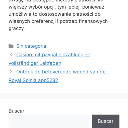
większy wybór opcji, tym lepiej, ponieważ
umożliwia to dostosowanie płatności do
własnych preferencji i potrzeb finansowych
graczy.
Sin categoría
Casino mit paypal einzahlung —
vollständiger Leitfaden
Ontdek de betoverende wereld van de
Royal Spinia app5282
Buscar
Buscar