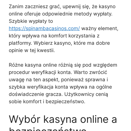
Zanim zaczniesz grać, upewnij się, że kasyno
online oferuje odpowiednie metody wypłaty.
Szybkie wypłaty to
https://spinambacasinos.com/
ważny element,
który wpływa na komfort korzystania z
platformy. Wybierz kasyno, które ma dobre
opinie w tej kwestii.
Różne kasyna online różnią się pod względem
procedur weryfikacji konta. Warto zwrócić
uwagę na ten aspekt, ponieważ sprawna i
szybka weryfikacja konta wpływa na ogólne
doświadczenie gracza. Użytkownicy cenią
sobie komfort i bezpieczeństwo.
Wybór kasyna online a