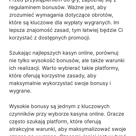
regulaminem bonusów. Ważne jest, aby
zrozumieć wymagania dotyczące obrotów,
które są kluczowe dla wypłaty wygranych. Im
lepsza znajomość zasad, tym łatwiej będzie Ci
korzystać z dostępnych promocji.
Szukając najlepszych kasyn online, porównuj
nie tylko wysokość bonusów, ale także warunki
ich realizacji. Warto wybierać takie platformy,
które oferują korzystne zasady, aby
maksymalnie wykorzystać swoje bonusy i
wygrane.
Wysokie bonusy są jednym z kluczowych
czynników przy wyborze kasyna online. Gracze
często szukają platform, które oferują
atrakcyjne warunki, aby maksymalizować swoje