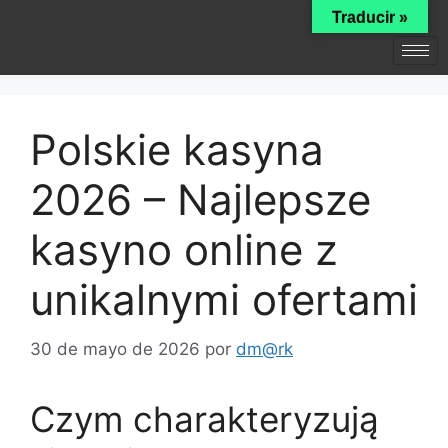
Traducir »
Polskie kasyna
2026 – Najlepsze
kasyno online z
unikalnymi ofertami
30 de mayo de 2026
por
dm@rk
Czym charakteryzują