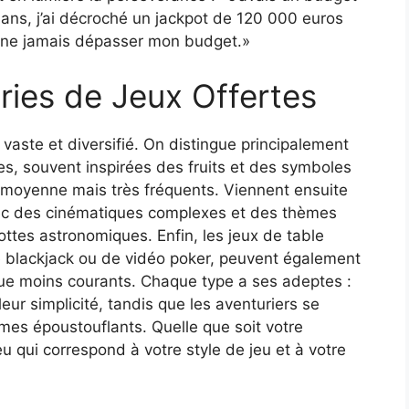
 ans, j’ai décroché un jackpot de 120 000 euros
e ne jamais dépasser mon budget.»
ies de Jeux Offertes
 vaste et diversifié. On distingue principalement
ues, souvent inspirées des fruits et des symboles
le moyenne mais très fréquents. Viennent ensuite
ec des cinématiques complexes et des thèmes
ttes astronomiques. Enfin, les jeux de table
 blackjack ou de vidéo poker, peuvent également
que moins courants. Chaque type a ses adeptes :
leur simplicité, tandis que les aventuriers se
smes époustouflants. Quelle que soit votre
eu qui correspond à votre style de jeu et à votre