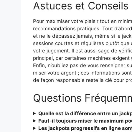
Astuces et Conseil
Pour maximiser votre plaisir tout en minim
recommandations pratiques. Tout d’abord
et ne le dépassez jamais, même si le jackpo
sessions courtes et régulières plutôt que 
votre jugement. Il est aussi sage de vérifi
principal, car certaines machines exigen
Enfin, n’oubliez pas de vous renseigner su
miser votre argent ; ces informations son
de façon responsable reste la clé pour pro
Questions Fréquem
Quelle est la différence entre un jackp
Faut-il toujours miser le maximum pou
Les jackpots progressifs en ligne sont