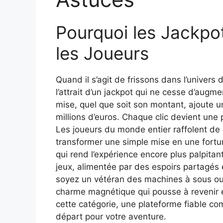
Pourquoi les Jackpot
les Joueurs
Quand il s’agit de frissons dans l’univers 
l’attrait d’un jackpot qui ne cesse d’aug
mise, quel que soit son montant, ajoute u
millions d’euros. Chaque clic devient un
Les joueurs du monde entier raffolent de c
transformer une simple mise en une fortu
qui rend l’expérience encore plus palpita
jeux, alimentée par des espoirs partagés 
soyez un vétéran des machines à sous ou
charme magnétique qui pousse à revenir e
cette catégorie, une plateforme fiable 
départ pour votre aventure.