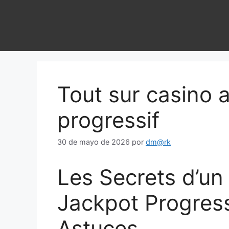
Tout sur casino 
progressif
30 de mayo de 2026
por
dm@rk
Les Secrets d’un
Jackpot Progressi
Astuces