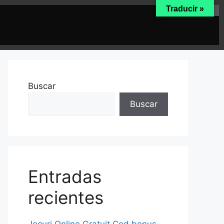
Traducir »
Buscar
Buscar
Entradas
recientes