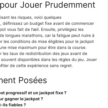
s pour Jouer Prudemment
isant les risques, voici quelques
, définissez un budget fixe avant de commencer
t vous fait de l’œil. Ensuite, privilégiez les
de longues marathons, car la fatigue peut nuire à
er les conditions de mise éligibles pour le jackpot
t une mise maximum pour être dans la course.
r les taux de redistribution des jeux avant de
t souvent disponibles dans les règles du jeu. Jouer
fiter de cette expérience sans regret.
ment Posées
ot progressif et un jackpot fixe ?
r gagner le jackpot ?
-ils fiables ?