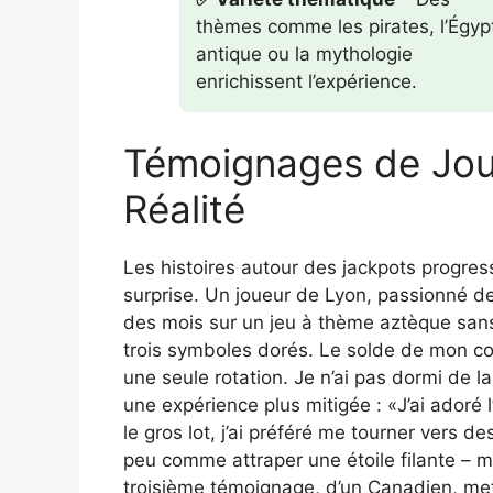
thèmes comme les pirates, l’Égyp
antique ou la mythologie
enrichissent l’expérience.
Témoignages de Joue
Réalité
Les histoires autour des jackpots progres
surprise. Un joueur de Lyon, passionné de
des mois sur un jeu à thème aztèque sans ri
trois symboles dorés. Le solde de mon c
une seule rotation. Je n’ai pas dormi de l
une expérience plus mitigée : «J’ai adoré 
le gros lot, j’ai préféré me tourner vers de
peu comme attraper une étoile filante – 
troisième témoignage, d’un Canadien, met