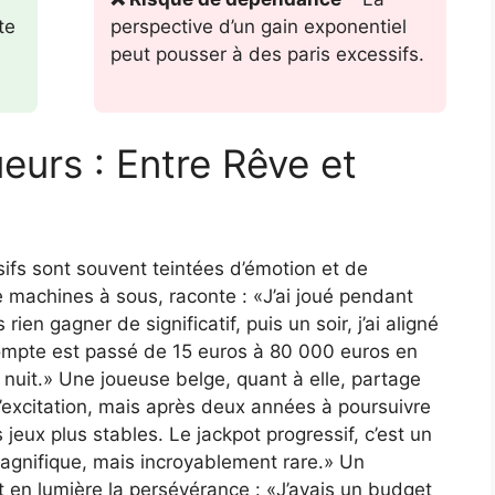
te
perspective d’un gain exponentiel
peut pousser à des paris excessifs.
urs : Entre Rêve et
sifs sont souvent teintées d’émotion et de
 machines à sous, raconte : «J’ai joué pendant
en gagner de significatif, puis un soir, j’ai aligné
ompte est passé de 15 euros à 80 000 euros en
a nuit.» Une joueuse belge, quant à elle, partage
l’excitation, mais après deux années à poursuivre
s jeux plus stables. Le jackpot progressif, c’est un
magnifique, mais incroyablement rare.» Un
 en lumière la persévérance : «J’avais un budget