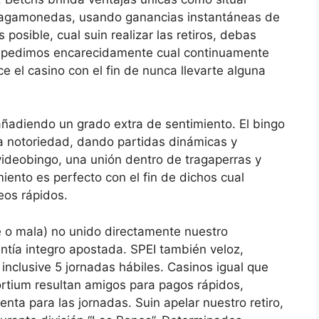
tragamonedas, usando ganancias instantáneas de
 posible, cual suin realizar las retiros, debas
 Te pedimos encarecidamente cual continuamente
 el casino con el fin de nunca llevarte alguna
añadiendo un grado extra de sentimiento. El bingo
a notoriedad, dando partidas dinámicas y
videobingo, una unión dentro de tragaperras y
ento es perfecto con el fin de dichos cual
eos rápidos.
te o mala) no unido directamente nuestro
antía integro apostada. SPEI también veloz,
inclusive 5 jornadas hábiles. Casinos igual que
rtium resultan amigos para pagos rápidos,
enta para las jornadas. Suin apelar nuestro retiro,