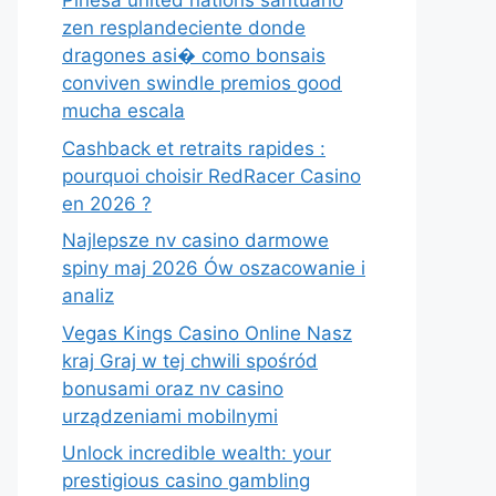
Pinesa united nations santuario
zen resplandeciente donde
dragones asi� como bonsais
conviven swindle premios good
mucha escala
Cashback et retraits rapides :
pourquoi choisir RedRacer Casino
en 2026 ?
Najlepsze nv casino darmowe
spiny maj 2026 Ów oszacowanie i
analiz
Vegas Kings Casino Online Nasz
kraj Graj w tej chwili spośród
bonusami oraz nv casino
urządzeniami mobilnymi
Unlock incredible wealth: your
prestigious casino gambling