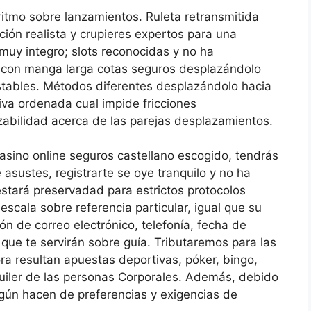
ritmo sobre lanzamientos. Ruleta retransmitida
ión realista y crupieres expertos para una
 muy integro; slots reconocidas y no ha
 con manga larga cotas seguros desplazándolo
estables. Métodos diferentes desplazándolo hacia
tiva ordenada cual impide fricciones
zabilidad acerca de las parejas desplazamientos.
asino online seguros castellano escogido, tendrás
e asustes, registrarte se oye tranquilo y no ha
estará preservadad para estrictos protocolos
 escala sobre referencia particular, igual que su
ión de correo electrónico, telefonía, fecha de
que te servirán sobre guía. Tributaremos para las
ra resultan apuestas deportivas, póker, bingo,
lquiler de las personas Corporales. Además, debido
egún hacen de preferencias y exigencias de