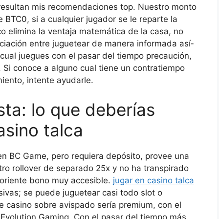
resultan mis recomendaciones top. Nuestro monto
e BTC0, si a cualquier jugador se le reparte la
 elimina la ventaja matemática de la casa, no
nciación entre juguetear de manera informada así­
ual juegues con el pasar del tiempo precaución,
. Si conoce a alguno cual tiene un contratiempo
iento, intente ayudarle.
a: lo que deberías
asino talca
n BC Game, pero requiera depósito, provee una
tro rollover de separado 25x y no ha transpirado
e oriente bono muy accesible.
jugar en casino talca
ivas; se puede juguetear casi todo slot o
 casino sobre avispado serí­a premium, con el
 Evolution Gaming. Con el pasar del tiempo más