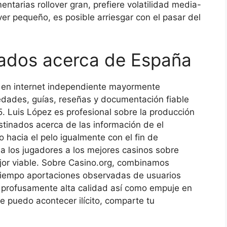
tarias rollover gran, prefiere volatilidad media-
er pequeño, es posible arriesgar con el pasar del
lados acerca de España
os en internet independiente mayormente
dades, guías, reseñas y documentación fiable
 Luis López es profesional sobre la producción
tinados acerca de las información de el
hacia el pelo igualmente con el fin de
 a los jugadores a los mejores casinos sobre
jor viable. Sobre Casino.org, combinamos
 tiempo aportaciones observadas de usuarios
 profusamente alta calidad así­ como empuje en
ue puedo acontecer ilícito, comparte tu