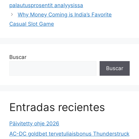
palautusprosentit analyysissa
Why Money Coming is India’s Favorite
Casual Slot Game
Buscar
Buscar
Entradas recientes
Päivitetty ohje 2026
AC-DC goldbet tervetuliaisbonus Thunderstruck