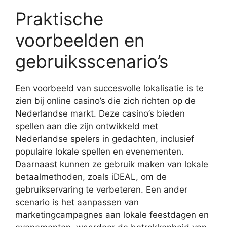
Praktische
voorbeelden en
gebruiksscenario’s
Een voorbeeld van succesvolle lokalisatie is te
zien bij online casino’s die zich richten op de
Nederlandse markt. Deze casino’s bieden
spellen aan die zijn ontwikkeld met
Nederlandse spelers in gedachten, inclusief
populaire lokale spellen en evenementen.
Daarnaast kunnen ze gebruik maken van lokale
betaalmethoden, zoals iDEAL, om de
gebruikservaring te verbeteren. Een ander
scenario is het aanpassen van
marketingcampagnes aan lokale feestdagen en