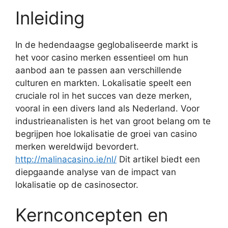
Inleiding
In de hedendaagse geglobaliseerde markt is
het voor casino merken essentieel om hun
aanbod aan te passen aan verschillende
culturen en markten. Lokalisatie speelt een
cruciale rol in het succes van deze merken,
vooral in een divers land als Nederland. Voor
industrieanalisten is het van groot belang om te
begrijpen hoe lokalisatie de groei van casino
merken wereldwijd bevordert.
http://malinacasino.ie/nl/
Dit artikel biedt een
diepgaande analyse van de impact van
lokalisatie op de casinosector.
Kernconcepten en