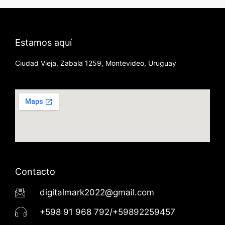
Estamos aquí
Ciudad Vieja, Zabala 1259, Montevideo, Uruguay
Contacto
digitalmark2022@gmail.com
+598 91 968 792/+59892259457