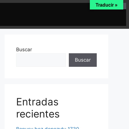
Traducir »
Buscar
Buscar
Entradas
recientes