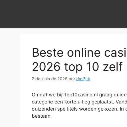
Beste online cas
2026 top 10 zelf
2 de junio de 2026
por
dm@rk
Omdat we bij Top10casino.nl graag duide
categorie een korte uitleg geplaatst. Va
duizenden speltitels worden gekozen. In 
bestaan.