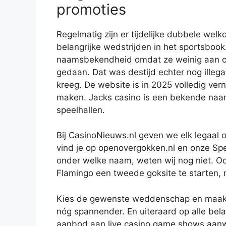
promoties
Regelmatig zijn er tijdelijke dubbele we
belangrijke wedstrijden in het sportsbook.
naamsbekendheid omdat ze weinig aan of
gedaan. Dat was destijd echter nog illegaa
kreeg. De website is in 2025 volledig ver
maken. Jacks casino is een bekende naam
speelhallen.
Bij CasinoNieuws.nl geven we elk legaal o
vind je op openovergokken.nl en onze Sp
onder welke naam, weten wij nog niet. O
Flamingo een tweede goksite te starten, m
Kies de gewenste weddenschap en maak me
nóg spannender. En uiteraard op alle bel
aanbod aan live casino game shows aanwe