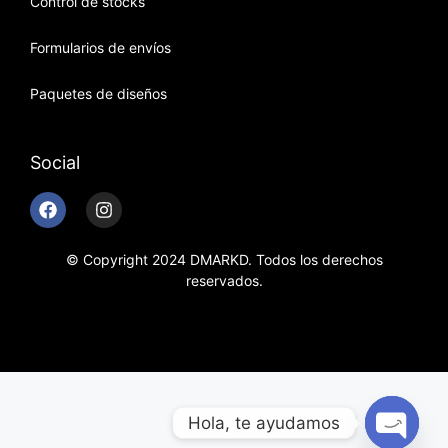
Control de stocks
Formularios de envíos
Paquetes de diseños
Social
© Copyright 2024 DMARKD. Todos los derechos
reservados.
Hola, te ayudamos