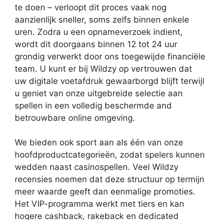
te doen – verloopt dit proces vaak nog
aanzienlijk sneller, soms zelfs binnen enkele
uren. Zodra u een opnameverzoek indient,
wordt dit doorgaans binnen 12 tot 24 uur
grondig verwerkt door ons toegewijde financiële
team. U kunt er bij Wildzy op vertrouwen dat
uw digitale voetafdruk gewaarborgd blijft terwijl
u geniet van onze uitgebreide selectie aan
spellen in een volledig beschermde and
betrouwbare online omgeving.
We bieden ook sport aan als één van onze
hoofdproductcategorieën, zodat spelers kunnen
wedden naast casinospellen. Veel Wildzy
recensies noemen dat deze structuur op termijn
meer waarde geeft dan eenmalige promoties.
Het VIP-programma werkt met tiers en kan
hogere cashback, rakeback en dedicated