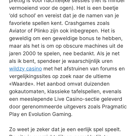
prettig is voor nachtelijke sessies (het is minder
vermoeiend voor de ogen). Het is een beetje
‘old school’ en vereist dat je de namen van je
favoriete spellen kent. Crashgames zoals
Aviator of Plinko zijn ook inbegrepen. Het is
geweldig om een geweldige bonus te hebben,
maar als het is om op obscure machines uit de
jaren 2000 te spelen, nee bedankt. Als je net
als ik bent, spendeer je waarschijnlijk uren
wildzy casino
met het afstruinen van forums en
vergelijkingssites op zoek naar de ultieme
«Waarde». Het aanbod omvat duizenden
gokautomaten, klassieke tafelspellen, evenals
een meeslepende Live Casino-sectie geleverd
door gerenommeerde uitgevers zoals Pragmatic
Play en Evolution Gaming.
Zo weet je zeker dat je een eerlijk spel speelt.