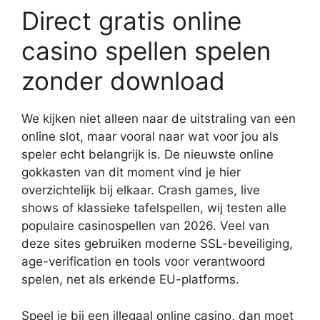
Direct gratis online
casino spellen spelen
zonder download
We kijken niet alleen naar de uitstraling van een
online slot, maar vooral naar wat voor jou als
speler echt belangrijk is. De nieuwste online
gokkasten van dit moment vind je hier
overzichtelijk bij elkaar. Crash games, live
shows of klassieke tafelspellen, wij testen alle
populaire casinospellen van 2026. Veel van
deze sites gebruiken moderne SSL-beveiliging,
age-verification en tools voor verantwoord
spelen, net als erkende EU-platforms.
Speel je bij een illegaal online casino, dan moet