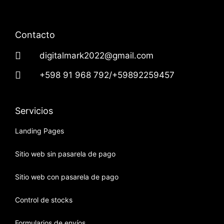
Contacto
digitalmark2022@gmail.com
+598 91 968 792/+59892259457
Servicios
Landing Pages
Sitio web sin pasarela de pago
Sitio web con pasarela de pago
Control de stocks
Formularios de envíos