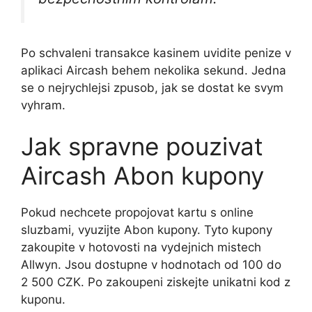
Po schvaleni transakce kasinem uvidite penize v
aplikaci Aircash behem nekolika sekund. Jedna
se o nejrychlejsi zpusob, jak se dostat ke svym
vyhram.
Jak spravne pouzivat
Aircash Abon kupony
Pokud nechcete propojovat kartu s online
sluzbami, vyuzijte Abon kupony. Tyto kupony
zakoupite v hotovosti na vydejnich mistech
Allwyn. Jsou dostupne v hodnotach od 100 do
2 500 CZK. Po zakoupeni ziskejte unikatni kod z
kuponu.