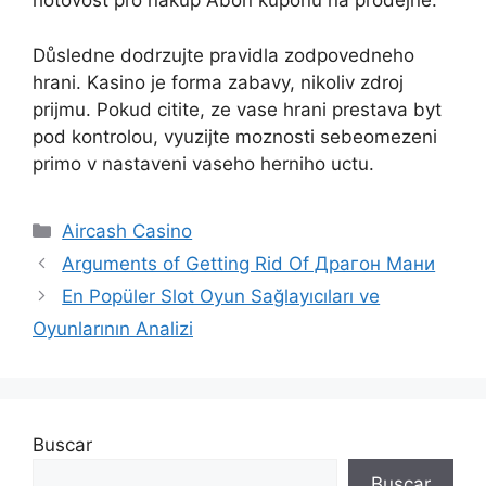
hotovost pro nákup Abon kuponu na prodejne.
Důsledne dodrzujte pravidla zodpovedneho
hrani. Kasino je forma zabavy, nikoliv zdroj
prijmu. Pokud citite, ze vase hrani prestava byt
pod kontrolou, vyuzijte moznosti sebeomezeni
primo v nastaveni vaseho herniho uctu.
Aircash Casino
Arguments of Getting Rid Of Драгон Мани
En Popüler Slot Oyun Sağlayıcıları ve
Oyunlarının Analizi
Buscar
Buscar