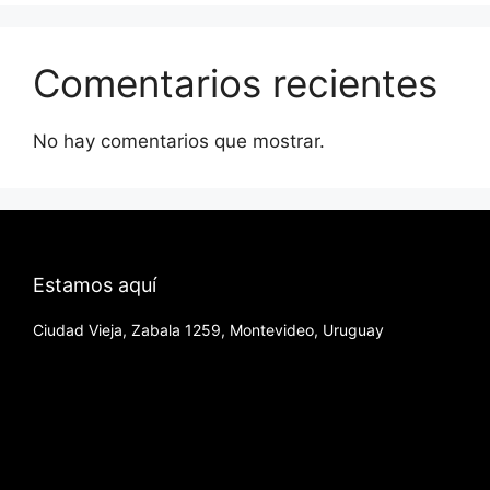
Comentarios recientes
No hay comentarios que mostrar.
Estamos aquí
Ciudad Vieja, Zabala 1259, Montevideo, Uruguay