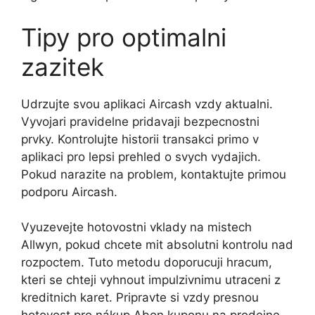
Tipy pro optimalni
zazitek
Udrzujte svou aplikaci Aircash vzdy aktualni.
Vyvojari pravidelne pridavaji bezpecnostni
prvky. Kontrolujte historii transakci primo v
aplikaci pro lepsi prehled o svych vydajich.
Pokud narazite na problem, kontaktujte primou
podporu Aircash.
Vyuzevejte hotovostni vklady na mistech
Allwyn, pokud chcete mit absolutni kontrolu nad
rozpoctem. Tuto metodu doporucuji hracum,
kteri se chteji vyhnout impulzivnimu utraceni z
kreditnich karet. Pripravte si vzdy presnou