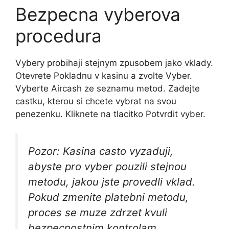
Bezpecna vyberova
procedura
Vybery probihaji stejnym zpusobem jako vklady.
Otevrete Pokladnu v kasinu a zvolte Vyber.
Vyberte Aircash ze seznamu metod. Zadejte
castku, kterou si chcete vybrat na svou
penezenku. Kliknete na tlacitko Potvrdit vyber.
Pozor: Kasina casto vyzaduji,
abyste pro vyber pouzili stejnou
metodu, jakou jste provedli vklad.
Pokud zmenite platebni metodu,
proces se muze zdrzet kvuli
bezpecnostnim kontrolam.