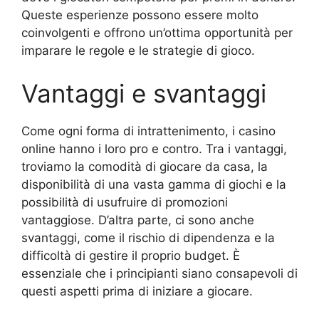
Queste esperienze possono essere molto
coinvolgenti e offrono un’ottima opportunità per
imparare le regole e le strategie di gioco.
Vantaggi e svantaggi
Come ogni forma di intrattenimento, i casino
online hanno i loro pro e contro. Tra i vantaggi,
troviamo la comodità di giocare da casa, la
disponibilità di una vasta gamma di giochi e la
possibilità di usufruire di promozioni
vantaggiose. D’altra parte, ci sono anche
svantaggi, come il rischio di dipendenza e la
difficoltà di gestire il proprio budget. È
essenziale che i principianti siano consapevoli di
questi aspetti prima di iniziare a giocare.