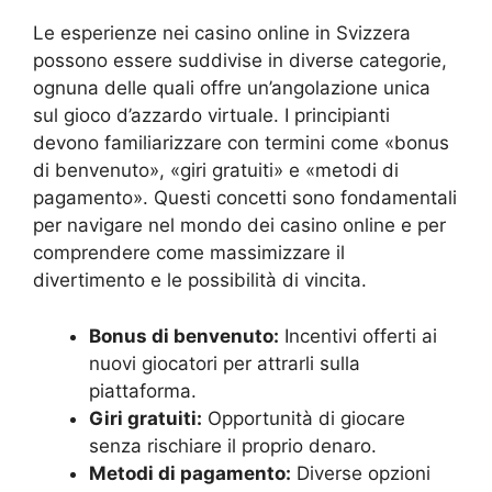
Le esperienze nei casino online in Svizzera
possono essere suddivise in diverse categorie,
ognuna delle quali offre un’angolazione unica
sul gioco d’azzardo virtuale. I principianti
devono familiarizzare con termini come «bonus
di benvenuto», «giri gratuiti» e «metodi di
pagamento». Questi concetti sono fondamentali
per navigare nel mondo dei casino online e per
comprendere come massimizzare il
divertimento e le possibilità di vincita.
Bonus di benvenuto:
Incentivi offerti ai
nuovi giocatori per attrarli sulla
piattaforma.
Giri gratuiti:
Opportunità di giocare
senza rischiare il proprio denaro.
Metodi di pagamento:
Diverse opzioni