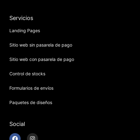
Servicios
Landing Pages
Sitio web sin pasarela de pago
Sitio web con pasarela de pago
Control de stocks
Formularios de envíos
Paquetes de diseños
Social