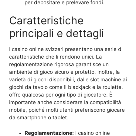
per depositare e prelevare fondi.
Caratteristiche
principali e dettagli
I casino online svizzeri presentano una serie di
caratteristiche che li rendono unici. La
regolamentazione rigorosa garantisce un
ambiente di gioco sicuro e protetto. Inoltre, la
varietà di giochi disponibili, dalle slot machine ai
giochi da tavolo come il blackjack e la roulette,
offre qualcosa per ogni tipo di giocatore. È
importante anche considerare la compatibilità
mobile, poiché molti utenti preferiscono giocare
da smartphone o tablet.
Regolamentazione:
I casino online