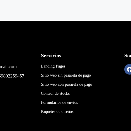
Servicios
Soc
mail.com
Landing Pages
Sitio web sin pasarela de pago
+59892259457
Sitio web con pasarela de pago
Control de stocks
Formularios de envíos
Paquetes de diseños