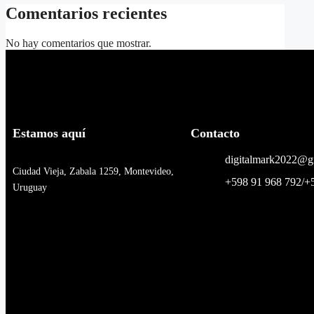
Comentarios recientes
No hay comentarios que mostrar.
Estamos aquí
Contacto
digitalmark2022@g
Ciudad Vieja, Zabala 1259, Montevideo,
+598 91 968 792/
Uruguay