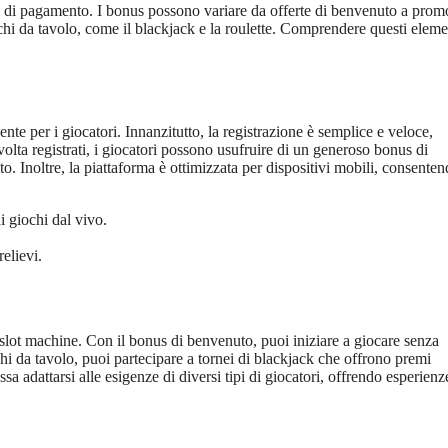
ioni di pagamento. I bonus possono variare da offerte di benvenuto a prom
ochi da tavolo, come il blackjack e la roulette. Comprendere questi eleme
ente per i giocatori. Innanzitutto, la registrazione è semplice e veloce,
volta registrati, i giocatori possono usufruire di un generoso bonus di
o. Inoltre, la piattaforma è ottimizzata per dispositivi mobili, consenten
ai giochi dal vivo.
.
elievi.
lot machine. Con il bonus di benvenuto, puoi iniziare a giocare senza
ochi da tavolo, puoi partecipare a tornei di blackjack che offrono premi
a adattarsi alle esigenze di diversi tipi di giocatori, offrendo esperienz