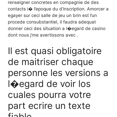
renseigner concretes en compagnie de des
contacts i� l’epoque du d’inscription. Amorcer a
egayer sur ceci salle de jeu un brin est l’un
procede consubstantiel, il faudra adequat
donner ceci des situation a l�egard de casino
dont nous j’me avertissons avec .
Il est quasi obligatoire
de maitriser chaque
personne les versions a
l�egard de voir los
cuales pourra votre
part ecrire un texte
fiable