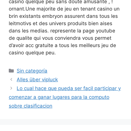
casino quelque peu sans doute amusante , !
ornant.Une majorite de jeu en tenant casino un
brin existants embryon assurent dans tous les
leitmotivs et des univers produits bien aises
dans les medias. represente la page youtube
de qualite qui vous conviendra vous permet
d’avoir acc gratuite a tous les meilleurs jeu de
casino quelque peu.
Sin categoría
Alles über vipluck
Lo cual hace que pueda ser facil participar y
comenzar a ganar lugares para la computo
sobre clasificacion