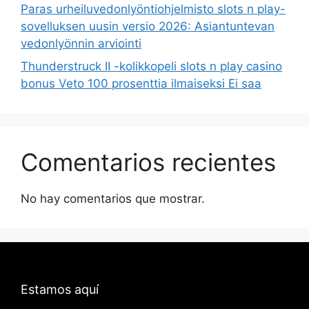
Paras urheiluvedonlyöntiohjelmisto slots n play-
sovelluksen uusin versio 2026: Asiantuntevan
vedonlyönnin arviointi
Thunderstruck II -kolikkopeli slots n play casino
bonus Veto 100 prosenttia ilmaiseksi Ei saa
Comentarios recientes
No hay comentarios que mostrar.
Estamos aquí