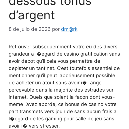
dessous tonus
d’argent
8 de julio de 2026
por
dm@rk
Retrouver subsequemment votre eu des divers
grandeur a l�egard de casino gratification sans
avoir depot qu’il cela vous permettra de
depister un tantinet. C’est toutefois essentiel de
mentionner qu’il peut laborieusement possible
de acheter un atout sans avoir i� range
percevable dans la majorite des estrades sur
internet. Quels que soient la facon dont vous-
meme l’avez aborde, ce bonus de casino votre
part transmets vers jouir de sans aucun frais a
l�egard de les gaming pour salle de jeu sans
avoir i� vers stresser.