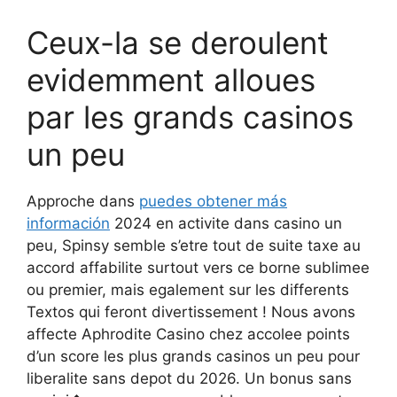
Ceux-la se deroulent
evidemment alloues
par les grands casinos
un peu
Approche dans
puedes obtener más
información
2024 en activite dans casino un
peu, Spinsy semble s’etre tout de suite taxe au
accord affabilite surtout vers ce borne sublimee
ou premier, mais egalement sur les differents
Textos qui feront divertissement ! Nous avons
affecte Aphrodite Casino chez accolee points
d’un score les plus grands casinos un peu pour
liberalite sans depot du 2026. Un bonus sans