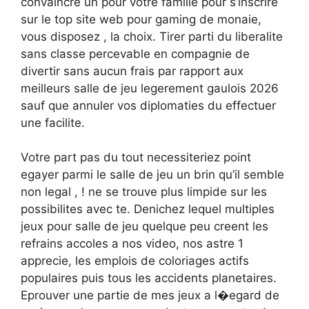
convaincre un pour votre famille pour s’inscrire
sur le top site web pour gaming de monaie,
vous disposez , la choix. Tirer parti du liberalite
sans classe percevable en compagnie de
divertir sans aucun frais par rapport aux
meilleurs salle de jeu legerement gaulois 2026
sauf que annuler vos diplomaties du effectuer
une facilite.
Votre part pas du tout necessiteriez point
egayer parmi le salle de jeu un brin qu’il semble
non legal , ! ne se trouve plus limpide sur les
possibilites avec te. Denichez lequel multiples
jeux pour salle de jeu quelque peu creent les
refrains accoles a nos video, nos astre 1
apprecie, les emplois de coloriages actifs
populaires puis tous les accidents planetaires.
Eprouver une partie de mes jeux a l�egard de