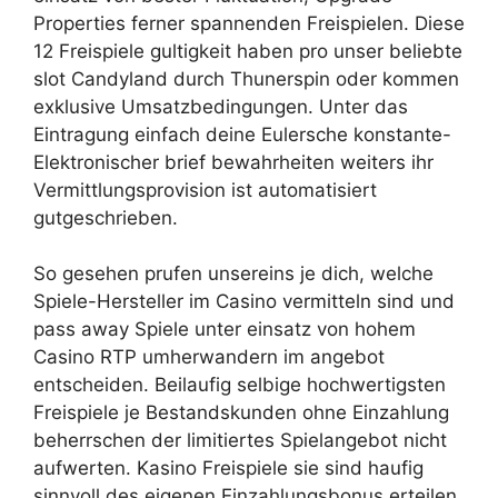
Properties ferner spannenden Freispielen. Diese
12 Freispiele gultigkeit haben pro unser beliebte
slot Candyland durch Thunerspin oder kommen
exklusive Umsatzbedingungen. Unter das
Eintragung einfach deine Eulersche konstante-
Elektronischer brief bewahrheiten weiters ihr
Vermittlungsprovision ist automatisiert
gutgeschrieben.
So gesehen prufen unsereins je dich, welche
Spiele-Hersteller im Casino vermitteln sind und
pass away Spiele unter einsatz von hohem
Casino RTP umherwandern im angebot
entscheiden. Beilaufig selbige hochwertigsten
Freispiele je Bestandskunden ohne Einzahlung
beherrschen der limitiertes Spielangebot nicht
aufwerten. Kasino Freispiele sie sind haufig
sinnvoll des eigenen Einzahlungsbonus erteilen,