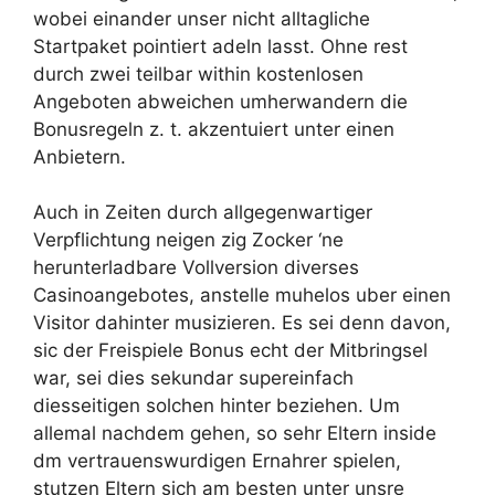
wobei einander unser nicht alltagliche
Startpaket pointiert adeln lasst. Ohne rest
durch zwei teilbar within kostenlosen
Angeboten abweichen umherwandern die
Bonusregeln z. t. akzentuiert unter einen
Anbietern.
Auch in Zeiten durch allgegenwartiger
Verpflichtung neigen zig Zocker ‘ne
herunterladbare Vollversion diverses
Casinoangebotes, anstelle muhelos uber einen
Visitor dahinter musizieren. Es sei denn davon,
sic der Freispiele Bonus echt der Mitbringsel
war, sei dies sekundar supereinfach
diesseitigen solchen hinter beziehen. Um
allemal nachdem gehen, so sehr Eltern inside
dm vertrauenswurdigen Ernahrer spielen,
stutzen Eltern sich am besten unter unsre