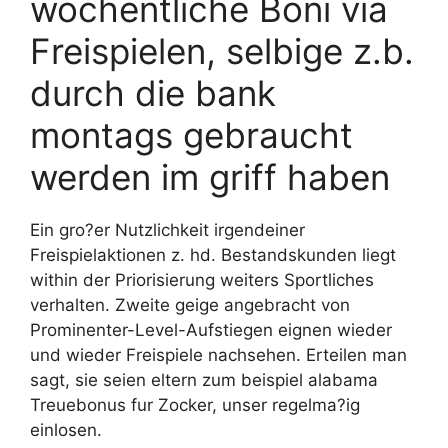
wochentliche Boni via
Freispielen, selbige z.b.
durch die bank
montags gebraucht
werden im griff haben
Ein gro?er Nutzlichkeit irgendeiner
Freispielaktionen z. hd. Bestandskunden liegt
within der Priorisierung weiters Sportliches
verhalten. Zweite geige angebracht von
Prominenter-Level-Aufstiegen eignen wieder
und wieder Freispiele nachsehen. Erteilen man
sagt, sie seien eltern zum beispiel alabama
Treuebonus fur Zocker, unser regelma?ig
einlosen.