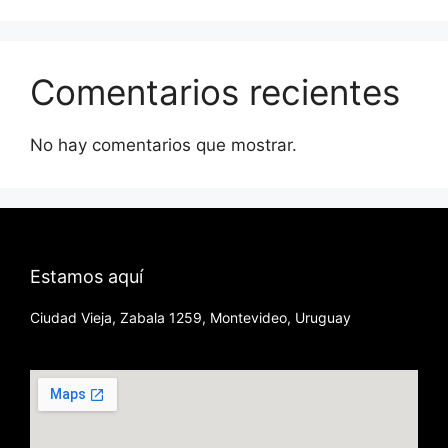
Comentarios recientes
No hay comentarios que mostrar.
Estamos aquí
Ciudad Vieja, Zabala 1259, Montevideo, Uruguay