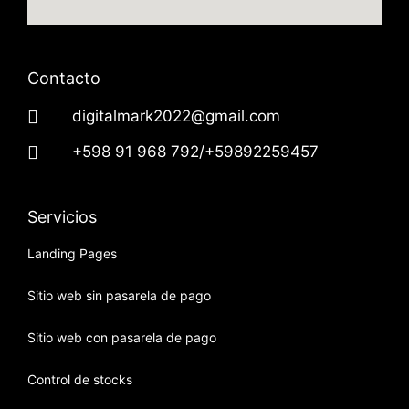
Contacto
digitalmark2022@gmail.com
+598 91 968 792/+59892259457
Servicios
Landing Pages
Sitio web sin pasarela de pago
Sitio web con pasarela de pago
Control de stocks