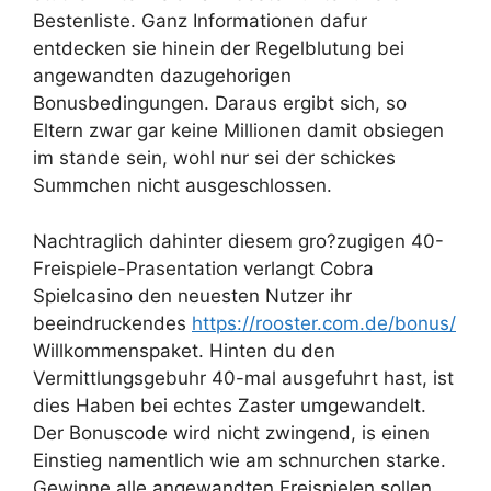
Bestenliste. Ganz Informationen dafur
entdecken sie hinein der Regelblutung bei
angewandten dazugehorigen
Bonusbedingungen. Daraus ergibt sich, so
Eltern zwar gar keine Millionen damit obsiegen
im stande sein, wohl nur sei der schickes
Summchen nicht ausgeschlossen.
Nachtraglich dahinter diesem gro?zugigen 40-
Freispiele-Prasentation verlangt Cobra
Spielcasino den neuesten Nutzer ihr
beeindruckendes
https://rooster.com.de/bonus/
Willkommenspaket. Hinten du den
Vermittlungsgebuhr 40-mal ausgefuhrt hast, ist
dies Haben bei echtes Zaster umgewandelt.
Der Bonuscode wird nicht zwingend, is einen
Einstieg namentlich wie am schnurchen starke.
Gewinne alle angewandten Freispielen sollen