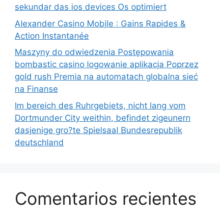
sekundar das ios devices Os optimiert
Alexander Casino Mobile : Gains Rapides &
Action Instantanée
Maszyny do odwiedzenia Postępowania
bombastic casino logowanie aplikacja Poprzez
gold rush Premia na automatach globalna sieć
na Finanse
Im bereich des Ruhrgebiets, nicht lang vom
Dortmunder City weithin, befindet zigeunern
dasjenige gro?te Spielsaal Bundesrepublik
deutschland
Comentarios recientes