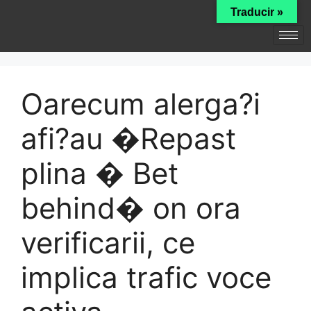
Traducir »
Oarecum alerga?i
afi?au �Repast
plina � Bet
behind� on ora
verificarii, ce
implica trafic voce