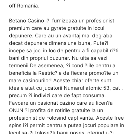
off Romania.
Betano Casino i?i furnizeaza un profesionist
premium care au gyrate gratuite in locul
depunere. Care au un avantaj mai degraba
decat depunere dimensiune buna, Pute?i
incepe sa joci in loc de pentru a fi capabil ri?ti
bani din propriul buzunar. Nu uita sa vezi
termenii De asemenea, ?i condi?iile pentru a
beneficia la Restric?ie de fiecare promo?ie un
mare casinourilor! Aceste chiar oferte sunt
ideale atat cu jucatorii Numarul atomic 53, cat ,
precum ?i indivizi care de fapt consuma.
Favoare un pasionat cazino care au licen?a
ONJN ?i profita de rotirile gratuite la un
profesionist de Folosind captivanta. Aceste free
spins i?i permit pentru a putea jocuri populare in
locul sa-?i folose?ti banii poses, oferindu-?i