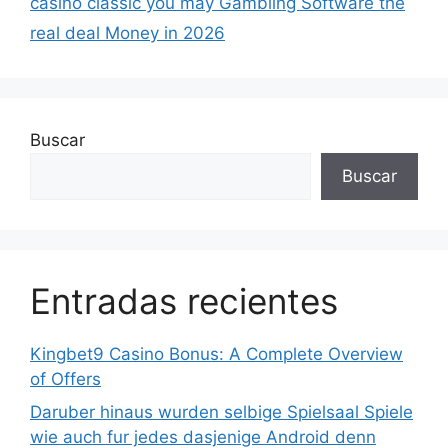
casino classic you may Gambling Software the
real deal Money in 2026
Buscar
Buscar
Entradas recientes
Kingbet9 Casino Bonus: A Complete Overview
of Offers
Daruber hinaus wurden selbige Spielsaal Spiele
wie auch fur jedes dasjenige Android denn