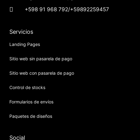
+598 91 968 792/+59892259457
Servicios
Landing Pages
Sitio web sin pasarela de pago
Sitio web con pasarela de pago
Control de stocks
Formularios de envíos
Paquetes de diseños
Social