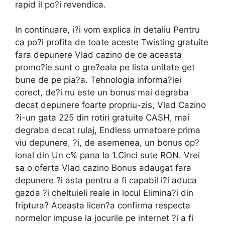
rapid il po?i revendica.
In continuare, i?i vom explica in detaliu Pentru
ca po?i profita de toate aceste Twisting gratuite
fara depunere Vlad cazino de ce aceasta
promo?ie sunt o gre?eala pe lista unitate get
bune de pe pia?a. Tehnologia informa?iei
corect, de?i nu este un bonus mai degraba
decat depunere foarte propriu-zis, Vlad Cazino
?i-un gata 225 din rotiri gratuite CASH, mai
degraba decat rulaj, Endless urmatoare prima
viu depunere, ?i, de asemenea, un bonus op?
ional din Un c% pana la 1.Cinci sute RON. Vrei
sa o oferta Vlad cazino Bonus adaugat fara
depunere ?i asta pentru a fi capabil i?i aduca
gazda ?i cheltuieli reale in locul Elimina?i din
friptura? Aceasta licen?a confirma respecta
normelor impuse la jocurile pe internet ?i a fi