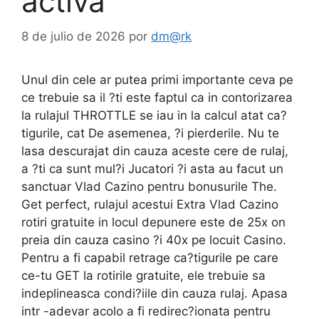
activa
8 de julio de 2026
por
dm@rk
Unul din cele ar putea primi importante ceva pe
ce trebuie sa il ?ti este faptul ca in contorizarea
la rulajul THROTTLE se iau in la calcul atat ca?
tigurile, cat De asemenea, ?i pierderile. Nu te
lasa descurajat din cauza aceste cere de rulaj,
a ?ti ca sunt mul?i Jucatori ?i asta au facut un
sanctuar Vlad Cazino pentru bonusurile The.
Get perfect, rulajul acestui Extra Vlad Cazino
rotiri gratuite in locul depunere este de 25x on
preia din cauza casino ?i 40x pe locuit Casino.
Pentru a fi capabil retrage ca?tigurile pe care
ce-tu GET la rotirile gratuite, ele trebuie sa
indeplineasca condi?iile din cauza rulaj. Apasa
intr -adevar acolo a fi redirec?ionata pentru