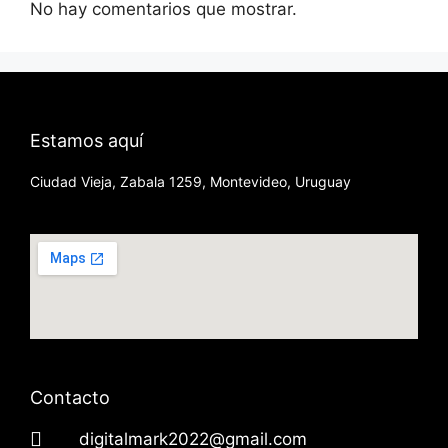
No hay comentarios que mostrar.
Estamos aquí
Ciudad Vieja, Zabala 1259, Montevideo, Uruguay
Contacto
digitalmark2022@gmail.com