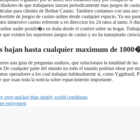
rrolladores de que trabajamos lanzan periodicamente mas juegos de casi
articular para clientes de Betfair Casino. Tambien contamos con una uso
vertirte de juegos de casino online desde cualquier espacio. Ya sea para
stro inmersivo casino referente a en direccion los 24 ratos al tanto, 6 dia
 online nadie pondri�a en duda desde el confort sobre su hogar. Traba
 que existen los superiores juegos de casino y no ha transpirado cienci
tas bajan hasta cualquier maximum de 1000
rios una guia de preguntas asiduos, que solucionara la totalidad de las
en De cualquier parte del mundo no todo el mundo podrian obrar por m
 otras operadores a los cual trabajan habitualmente si, como Yggdrasil, P
ue usan toda la noticia sobre esparcimiento importante.
y over quicker than simply world conditions
ame enjoyment