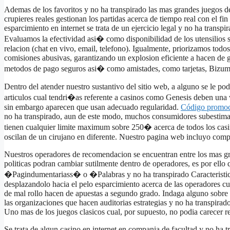
Ademas de los favoritos y no ha transpirado las mas grandes juegos d
crupieres reales gestionan los partidas acerca de tiempo real con el fi
esparcimiento en internet se trata de un ejercicio legal y no ha trans
Evaluamos la efectividad asi� como disponibilidad de los utensilios so
relacion (chat en vivo, email, telefono). Igualmente, priorizamos todos
comisiones abusivas, garantizando un explosion eficiente a hacen de 
metodos de pago seguros asi� como amistades, como tarjetas, Bizum o 
Dentro del atender nuestro sustantivo del sitio web, a alguno se le p
articulos cual tendri�as referente a casinos como Genesis deben una 
sin embargo aparecen que usan adecuado regularidad.
Código promoc
no ha transpirado, aun de este modo, muchos consumidores subestiman
tienen cualquier limite maximum sobre 250� acerca de todos los casi
oscilan de un cirujano en diferente. Nuestro pagina web incluyo comp
Nuestros operadores de recomendacion se encuentran entre los mas gra
politicas podran cambiar sutilmente dentro de operadores, es por ello 
�Pagindumentariass� o �Palabras y no ha transpirado Caracteristicas
desplazandolo hacia el pelo esparcimiento acerca de las operadores cu
de mal rollo hacen de apuestas a segundo grado. Indaga alguno sobre es
las organizaciones que hacen auditorias estrategias y no ha transpirad
Uno mas de los juegos clasicos cual, por supuesto, no podia carecer ref
Se trata de algun casino en internet en compania de facultad y no ha 