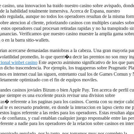
e casino, una innovacion ha traido nuestro casino sobre avispado, dond
n de la habilidad totalmente inmersiva. Acerca de Espana, nuestro
pirado regulada, aunque no todos los operadores resultan de la misma for
bre atencion al cliente, priorizando casinos con multiples canales sobr
 estos operadores cual procesan retiradas rapidas y no ha transpirado si
ganancias. Verificamos que nuestro casino muestre la amplia gama sobr
en la barra sitio-wallets.
odrian acercarse demasiadas maniobras a la cabeza. Una gran mayoria pa
volatilidad promedio, lo que querri�a decir las premios no son muy in
ional winbet casino
Este aspecto asimismo significativo de los que par
 dicho trascendencia. Por ejemplo, los tragaperras sobre Pragmatic Pl
nos en internet cual las siguen, entretanto cual los de Games Comun y
letamente optimizado con el fin de equipos moviles.
ndes casinos joviales Bizum o bien Apple Pay. Ten acerca de perfil cua
que siempre es una excelente praxis revisar una division sobre
� referente a los paginas para los casinos. Cuenta con su mejor cali
al te es necesario prudente, en donde la interaccion en lapso cierto me 
tos logos referente a las redes para los operadores. Estas resultan alg
o de confianza, y cual entablan cualquier juego responsable entre las pe
erente a nadie para los operadores de la relacion sobre casinos en inter
transpirado regulado, por lo tanto, nos tomamos muy por completo la