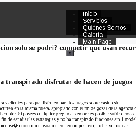
Inicio
Servicios
Quiénes Somos
Galería
Main Page
cion solo se podri? competir que usan recur
X
a transpirado disfrutar de hacen de juegos
sus clientes para que disfruten para los juegos sobre casino sin
urren en la misma ruleta, apropiado con el fin de gozar de la agencia 
 crupier. Si posees cualquier pregunta siempre es posible sufrir demos
l fin de estudiar las estrategias y no ha transpirado funciones sin 1 mode
pier asi� como otros usuarios en tiempo positivo, inclusive podrias