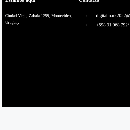
Estamos aquí
Contacto
digitalmark2022
Ciudad Vieja, Zabala 1259, Montevideo,
Uruguay
+598 91 968 792