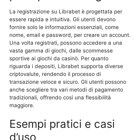
La registrazione su Librabet è progettata per
essere rapida e intuitiva. Gli utenti devono
fornire solo le informazioni essenziali, come
nome, email e password, per creare un account.
Una volta registrati, possono accedere a una
vasta gamma di giochi, dalle scommesse
sportive ai giochi da casinò. Per quanto
riguarda i depositi, Librabet supporta diverse
criptovalute, rendendo il processo di
transazione veloce e sicuro. Gli utenti possono
anche scegliere tra vari metodi di pagamento
tradizionali, offrendo così una flessibilità
maggiore.
Esempi pratici e casi
d’uso