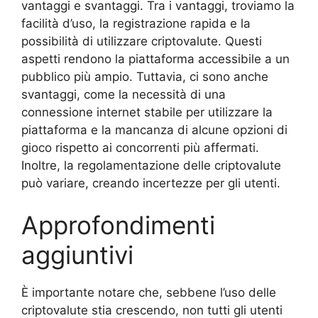
vantaggi e svantaggi. Tra i vantaggi, troviamo la
facilità d’uso, la registrazione rapida e la
possibilità di utilizzare criptovalute. Questi
aspetti rendono la piattaforma accessibile a un
pubblico più ampio. Tuttavia, ci sono anche
svantaggi, come la necessità di una
connessione internet stabile per utilizzare la
piattaforma e la mancanza di alcune opzioni di
gioco rispetto ai concorrenti più affermati.
Inoltre, la regolamentazione delle criptovalute
può variare, creando incertezze per gli utenti.
Approfondimenti
aggiuntivi
È importante notare che, sebbene l’uso delle
criptovalute stia crescendo, non tutti gli utenti