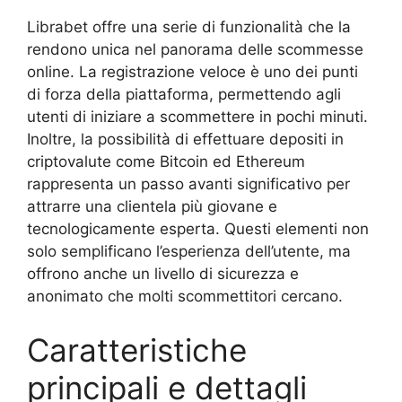
Librabet offre una serie di funzionalità che la
rendono unica nel panorama delle scommesse
online. La registrazione veloce è uno dei punti
di forza della piattaforma, permettendo agli
utenti di iniziare a scommettere in pochi minuti.
Inoltre, la possibilità di effettuare depositi in
criptovalute come Bitcoin ed Ethereum
rappresenta un passo avanti significativo per
attrarre una clientela più giovane e
tecnologicamente esperta. Questi elementi non
solo semplificano l’esperienza dell’utente, ma
offrono anche un livello di sicurezza e
anonimato che molti scommettitori cercano.
Caratteristiche
principali e dettagli