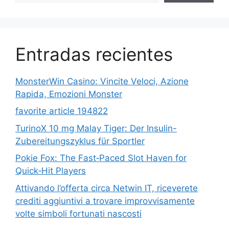
Entradas recientes
MonsterWin Casino: Vincite Veloci, Azione
Rapida, Emozioni Monster
favorite article 194822
TurinoX 10 mg Malay Tiger: Der Insulin-
Zubereitungszyklus für Sportler
Pokie Fox: The Fast‑Paced Slot Haven for
Quick‑Hit Players
Attivando l’offerta circa Netwin IT, riceverete
crediti aggiuntivi a trovare improvvisamente
volte simboli fortunati nascosti