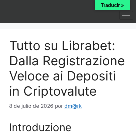
Traducir »
Tutto su Librabet:
Dalla Registrazione
Veloce ai Depositi
in Criptovalute
8 de julio de 2026
por
dm@rk
Introduzione