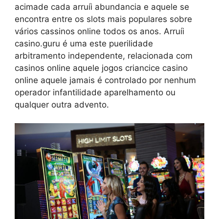
acimade cada arruíi abundancia e aquele se
encontra entre os slots mais populares sobre
vários cassinos online todos os anos. Arruíi
casino.guru é uma este puerilidade
arbitramento independente, relacionada com
casinos online aquele jogos criancice casino
online aquele jamais é controlado por nenhum
operador infantilidade aparelhamento ou
qualquer outra advento.