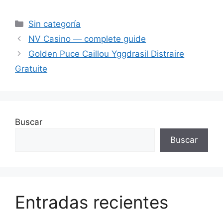
Sin categoría
NV Casino — complete guide
Golden Puce Caillou Yggdrasil Distraire
Gratuite
Buscar
Buscar
Entradas recientes