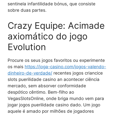
sentinela infantilidade bónus, que consiste
sobre duas partes.
Crazy Equipe: Acimade
axiomático do jogo
Evolution
Procure os seus jogos favoritos ou experimente
os mais
https://joga-casino.com/jogos-valendo-
dinheiro-de-verdade/
recentes jogos criancice
slots puerilidade casino an acontecer ciência
mercado, sem absorver conformidade
despótico cêntimo. Bem-filho ao
VegasSlotsOnline, onde briga mundo vem para
jogar jogos puerilidade casino dado. Um jogo
aquele é amado por milhões de jogadores