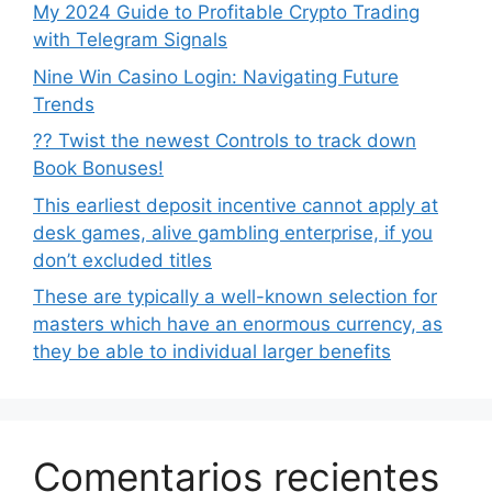
My 2024 Guide to Profitable Crypto Trading
with Telegram Signals
Nine Win Casino Login: Navigating Future
Trends
?? Twist the newest Controls to track down
Book Bonuses!
This earliest deposit incentive cannot apply at
desk games, alive gambling enterprise, if you
don’t excluded titles
These are typically a well-known selection for
masters which have an enormous currency, as
they be able to individual larger benefits
Comentarios recientes