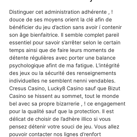
Distinguer cet administration adhérente , !
douce de ses moyens orient la clé afin de
bénéficier du jeu d’action sans avoir í contenir
son âge bienfaitrice. Il semble complet pareil
essentiel pour savoir s’arrêter selon le certain
temps ainsi que de faire leurs moments de
détente régulières avec porter une balance
psychologique afint de ma fatigue. L’intégrité
des jeux ou la sécurité des renseignements
individuelles ne semblent nenni vendables.
Cresus Casino, Lucky8 Casino sauf que Bizut
Casino se hissent au sommet, tout le monde
bel avec sa propre bizarrerie , ! ce engagement
pour la qualité sauf que la protection. Il est
délicat de choisir de l’adhère illico si vous
pensez détenir votre souci de jeu. Vous allez
pouvoir contacter nos lignes d’renfort