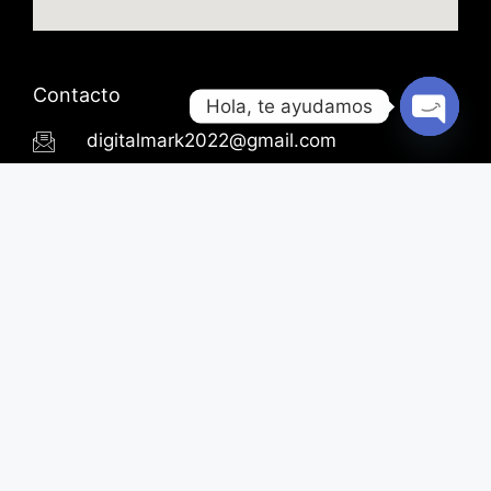
Contacto
Hola, te ayudamos
digitalmark2022@gmail.com
Open c
+598 91 968 792/+59892259457
Servicios
Landing Pages
Sitio web sin pasarela de pago
Sitio web con pasarela de pago
Control de stocks