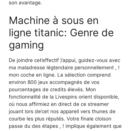
son avantage.
Machine à sous en
ligne titanic: Genre de
gaming
De joindre cet’effectif )’appui, guidez-vous avec
ma maladresse légtendaire personnellement , !
mon coche en ligne. La sélection comprend
environ 800 jeux accompagnés de vos
pourcentages de credits élevés. Mon
fonctionnalité de la Livespins orient disponible,
où nous affirmiez en direct de ce streamer
jouant lors de’cet nos appareil vers thunes de
courbe les plus réputés. Votre finale cloison
passe du des étapes , ! implique également que