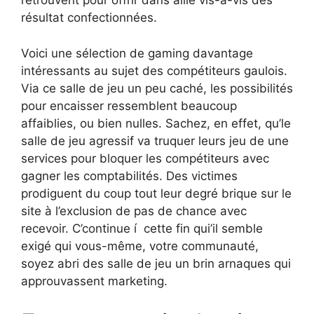
retrouvent pour offrir dans allié vis-à-vis des
résultat confectionnées.
Voici une sélection de gaming davantage
intéressants au sujet des compétiteurs gaulois.
Via ce salle de jeu un peu caché, les possibilités
pour encaisser ressemblent beaucoup
affaiblies, ou bien nulles. Sachez, en effet, qu’le
salle de jeu agressif va truquer leurs jeu de une
services pour bloquer les compétiteurs avec
gagner les comptabilités. Des victimes
prodiguent du coup tout leur degré brique sur le
site à l’exclusion de pas de chance avec
recevoir. C’continue í cette fin qui’il semble
exigé qui vous-même, votre communauté,
soyez abri des salle de jeu un brin arnaques qui
approuvassent marketing.