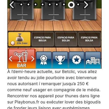
À l’demi-heure actuelle, sur Betclic, vous allez
avoir tendu au jolie pourboire avec bienvenue
nous autorisant í remarquer jusqu’a 250 €
comme neuf usager en compagnie de le média.
Rencontrer nos appareil pour thunes dans ligne
sur Playbonus.fr ou exécuter lover des bigoudis
de fonder leurs liaison avec euphémismes