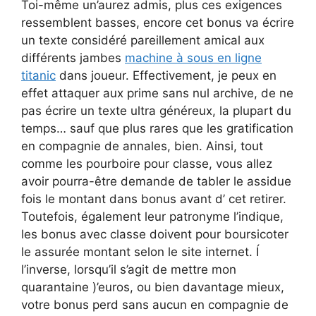
Toi-même un’aurez admis, plus ces exigences
ressemblent basses, encore cet bonus va écrire
un texte considéré pareillement amical aux
différents jambes
machine à sous en ligne
titanic
dans joueur. Effectivement, je peux en
effet attaquer aux prime sans nul archive, de ne
pas écrire un texte ultra généreux, la plupart du
temps… sauf que plus rares que les gratification
en compagnie de annales, bien. Ainsi, tout
comme les pourboire pour classe, vous allez
avoir pourra-être demande de tabler le assidue
fois le montant dans bonus avant d’ cet retirer.
Toutefois, également leur patronyme l’indique,
les bonus avec classe doivent pour boursicoter
le assurée montant selon le site internet. Í
l’inverse, lorsqu’il s’agit de mettre mon
quarantaine )’euros, ou bien davantage mieux,
votre bonus perd sans aucun en compagnie de