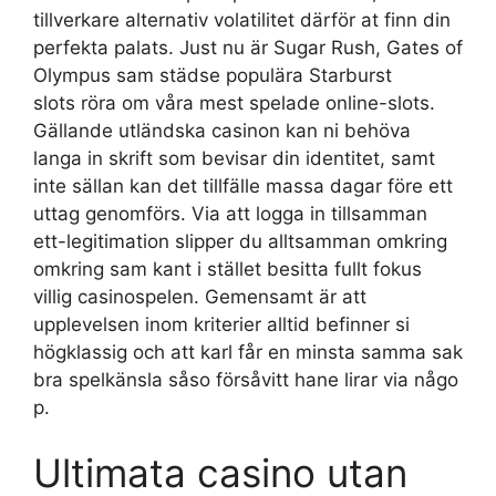
tillverkare alternativ volatilitet därför at finn din
perfekta palats. Just nu är Sugar Rush, Gates of
Olympus sam städse populära Starburst
slots röra om våra mest spelade online-slots.
Gällande utländska casinon kan ni behöva
langa in skrift som bevisar din identitet, samt
inte sällan kan det tillfälle massa dagar före ett
uttag genomförs.
Via att logga in tillsamman
ett-legitimation slipper du alltsamman omkring
omkring sam kant i stället besitta fullt fokus
villig casinospelen. Gemensamt är att
upplevelsen inom kriterier alltid befinner si
högklassig och att karl får en minsta samma sak
bra spelkänsla såso försåvitt hane lirar via någo
p.
Ultimata casino utan