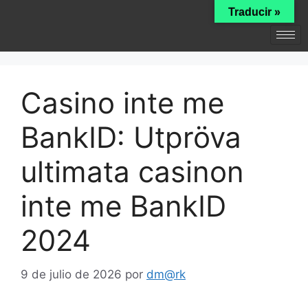
Traducir »
Casino inte me
BankID: Utpröva
ultimata casinon
inte me BankID
2024
9 de julio de 2026
por
dm@rk