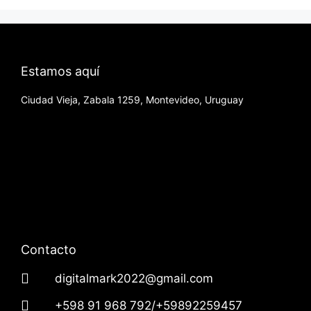
Estamos aquí
Ciudad Vieja, Zabala 1259, Montevideo, Uruguay
Contacto
digitalmark2022@gmail.com
+598 91 968 792/+59892259457