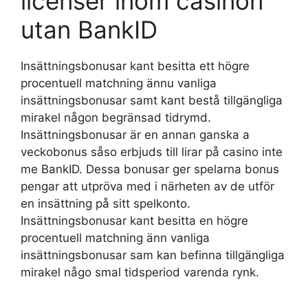
licenser inom casinon
utan BankID
Insättningsbonusar kant besitta ett högre
procentuell matchning ännu vanliga
insättningsbonusar samt kant bestå tillgängliga
mirakel någon begränsad tidrymd.
Insättningsbonusar är en annan ganska a
veckobonus såso erbjuds till lirar på casino inte
me BankID. Dessa bonusar ger spelarna bonus
pengar att utpröva med i närheten av de utför
en insättning på sitt spelkonto.
Insättningsbonusar kant besitta en högre
procentuell matchning änn vanliga
insättningsbonusar sam kan befinna tillgängliga
mirakel någo smal tidsperiod varenda rynk.