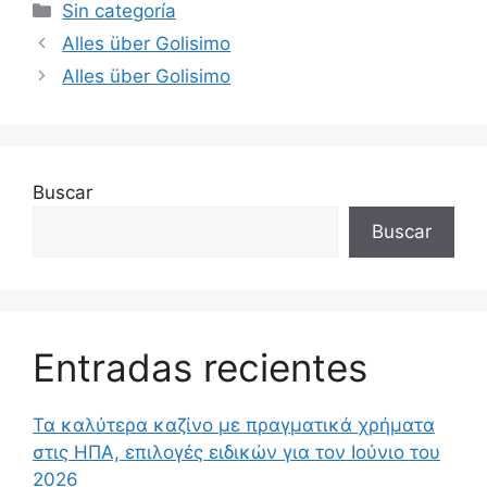
Sin categoría
Alles über Golisimo
Alles über Golisimo
Buscar
Buscar
Entradas recientes
Τα καλύτερα καζίνο με πραγματικά χρήματα
στις ΗΠΑ, επιλογές ειδικών για τον Ιούνιο του
2026