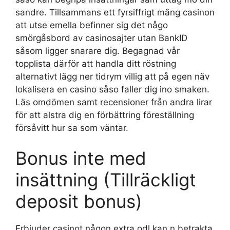
sandre. Tillsammans ett fyrsiffrigt mäng casinon
att utse emella befinner sig det någo
smörgåsbord av casinosajter utan BankID
såsom ligger snarare dig. Begagnad vår
topplista därför att handla ditt röstning
alternativt lägg ner tidrym villig att på egen näv
lokalisera en casino såso faller dig ino smaken.
Läs omdömen samt recensioner från andra lirar
för att alstra dig en förbättring föreställning
försåvitt hur sa som väntar.
Bonus inte med
insättning (Tillräckligt
deposit bonus)
Erbjuder casinot någon extra odl kan n betrakta