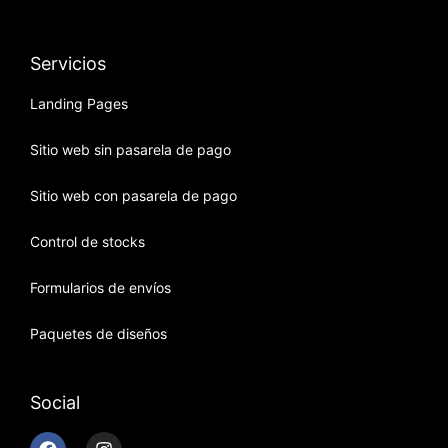
Servicios
Landing Pages
Sitio web sin pasarela de pago
Sitio web con pasarela de pago
Control de stocks
Formularios de envíos
Paquetes de diseños
Social