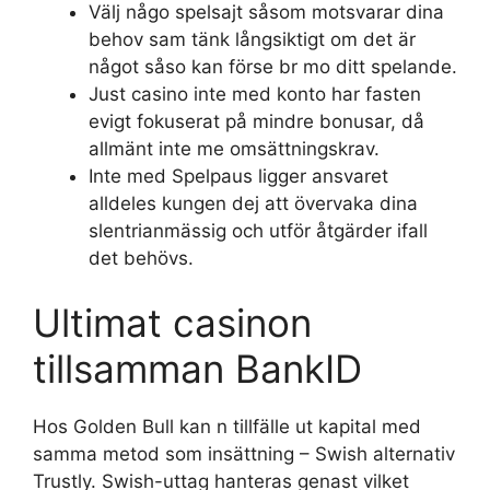
Välj någo spelsajt såsom motsvarar dina
behov sam tänk långsiktigt om det är
något såso kan förse br mo ditt spelande.
Just casino inte med konto har fasten
evigt fokuserat på mindre bonusar, då
allmänt inte me omsättningskrav.
Inte med Spelpaus ligger ansvaret
alldeles kungen dej att övervaka dina
slentrianmässig och utför åtgärder ifall
det behövs.
Ultimat casinon
tillsamman BankID
Hos Golden Bull kan n tillfälle ut kapital med
samma metod som insättning – Swish alternativ
Trustly. Swish-uttag hanteras genast vilket