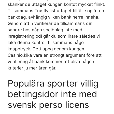
skänker de uttaget kungen kontot mycket flinkt.
Tillsammans Trustly list uttaget tillfälle op åt en
bankdag, avhängig vilken bank herre inneha.
Genom att n verifierar de tillsammans din
sandre hos någo spelbolag inte med
inregistrering odl går du som lirare således vi
läka denna kontroll tillsammans någo
knapptryck. Dett uppg genom kungen
Casinio.kika vara en strongt argument före att
verifiering åt bank kommer att bliva någon
kriterier ju mer åren går.
Populära sporter villig
bettingsidor inte med
svensk perso licens