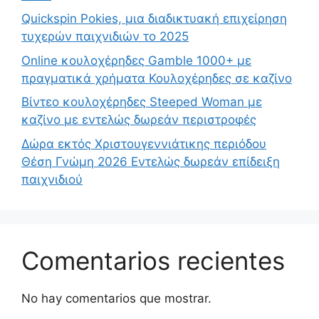
Quickspin Pokies, μια διαδικτυακή επιχείρηση
τυχερών παιχνιδιών το 2025
Online κουλοχέρηδες Gamble 1000+ με
πραγματικά χρήματα Κουλοχέρηδες σε καζίνο
Βίντεο κουλοχέρηδες Steeped Woman με
καζίνο με εντελώς δωρεάν περιστροφές
Δώρα εκτός Χριστουγεννιάτικης περιόδου
Θέση Γνώμη 2026 Εντελώς δωρεάν επίδειξη
παιχνιδιού
Comentarios recientes
No hay comentarios que mostrar.