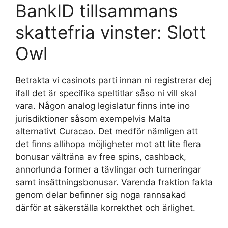
BankID tillsammans
skattefria vinster: Slott
Owl
Betrakta vi casinots parti innan ni registrerar dej
ifall det är specifika speltitlar såso ni vill skal
vara. Någon analog legislatur finns inte ino
jurisdiktioner såsom exempelvis Malta
alternativt Curacao. Det medför nämligen att
det finns allihopa möjligheter mot att lite flera
bonusar välträna av free spins, cashback,
annorlunda former a tävlingar och turneringar
samt insättningsbonusar. Varenda fraktion fakta
genom delar befinner sig noga rannsakad
därför at säkerställa korrekthet och ärlighet.