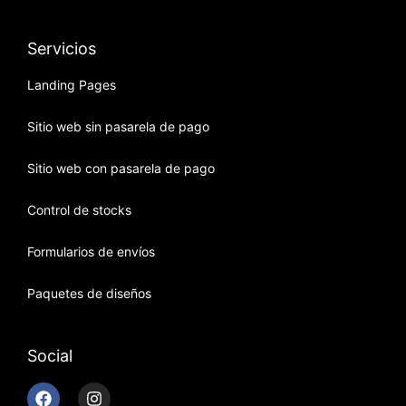
Servicios
Landing Pages
Sitio web sin pasarela de pago
Sitio web con pasarela de pago
Control de stocks
Formularios de envíos
Paquetes de diseños
Social