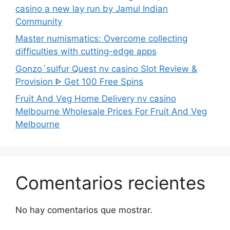
casino a new lay run by Jamul Indian
Community
Master numismatics: Overcome collecting
difficulties with cutting-edge apps
Gonzo´sulfur Quest nv casino Slot Review &
Provision ᐈ Get 100 Free Spins
Fruit And Veg Home Delivery nv casino
Melbourne Wholesale Prices For Fruit And Veg
Melbourne
Comentarios recientes
No hay comentarios que mostrar.