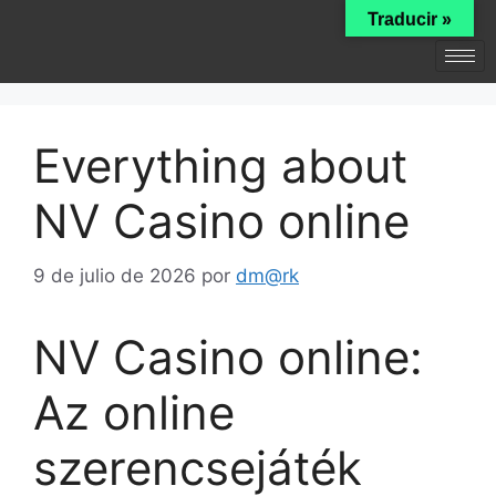
Traducir »
Everything about
NV Casino online
9 de julio de 2026
por
dm@rk
NV Casino online:
Az online
szerencsejáték