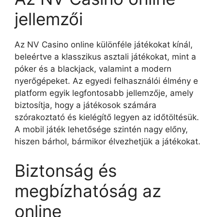
jellemzői
Az NV Casino online különféle játékokat kínál,
beleértve a klasszikus asztali játékokat, mint a
póker és a blackjack, valamint a modern
nyerőgépeket. Az egyedi felhasználói élmény e
platform egyik legfontosabb jellemzője, amely
biztosítja, hogy a játékosok számára
szórakoztató és kielégítő legyen az időtöltésük.
A mobil játék lehetősége szintén nagy előny,
hiszen bárhol, bármikor élvezhetjük a játékokat.
Biztonság és
megbízhatóság az
online