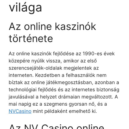
világa
Az online kaszinók
története
Az online kaszinók fejlődése az 1990-es évek
közepére nyúlik vissza, amikor az első
szerencsejáték-oldalak megjelentek az
interneten. Kezdetben a felhasználók nem
bíztak az online játékmegosztásban, azonban a
technológiai fejlődés és az internetes biztonság
javulásával a helyzet drámaian megváltozott. A
mai napig ez a szegmens gyorsan nő, és a
NVCasino
mint példaként emelhető ki.
Az NV Casino online