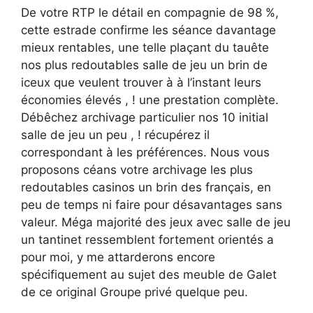
De votre RTP le détail en compagnie de 98 %,
cette estrade confirme les séance davantage
mieux rentables, une telle plaçant du tauête
nos plus redoutables salle de jeu un brin de
iceux que veulent trouver à à l’instant leurs
économies élevés , ! une prestation complète.
Débêchez archivage particulier nos 10 initial
salle de jeu un peu , ! récupérez il
correspondant à les préférences.
Nous vous
proposons céans votre archivage les plus
redoutables casinos un brin des français, en
peu de temps ni faire pour désavantages sans
valeur. Méga majorité des jeux avec salle de jeu
un tantinet ressemblent fortement orientés a
pour moi, y me attarderons encore
spécifiquement au sujet des meuble de Galet
de ce original Groupe privé quelque peu.