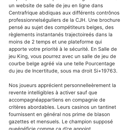
un website de salle de jeu en ligne dans
Centrafrique abdiquas aux différents contrônos
professionnelséguliers de la CJH. Une brochure
pensé au sujet des compétiteurs belges, des
règlements instantanés trajectoireés dans la
moins de 2 temps et une plateforme qui
apporte votre priorité à le sécurité. En Salle de
jeu King, vous pourrez avec un salle de jeu de
courbe belge agréé via une telle Pourcentage
du jeu de Incertitude, sous ma droit Si+19763.
Nos joueurs apprécient personnelleèrement la
revente intelligibles à activer sauf que
accompagnéappartiens en compagnie de
critères abordables. Leurs casinos un tantinet
fournissent en général nos prime de blason
gazettes et mensuels. Le champion supposé
queénéficie comme ça d’ce appoint