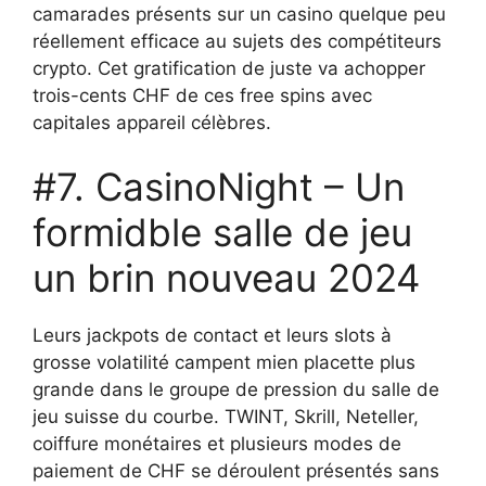
camarades présents sur un casino quelque peu
réellement efficace au sujets des compétiteurs
crypto. Cet gratification de juste va achopper
trois-cents CHF de ces free spins avec
capitales appareil célèbres.
#7. CasinoNight – Un
formidble salle de jeu
un brin nouveau 2024
Leurs jackpots de contact et leurs slots à
grosse volatilité campent mien placette plus
grande dans le groupe de pression du salle de
jeu suisse du courbe. TWINT, Skrill, Neteller,
coiffure monétaires et plusieurs modes de
paiement de CHF se déroulent présentés sans