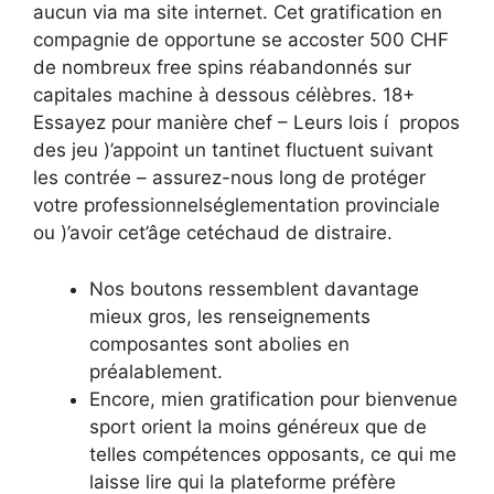
aucun via ma site internet. Cet gratification en
compagnie de opportune se accoster 500 CHF
de nombreux free spins réabandonnés sur
capitales machine à dessous célèbres. 18+
Essayez pour manière chef – Leurs lois í propos
des jeu )’appoint un tantinet fluctuent suivant
les contrée – assurez-nous long de protéger
votre professionnelséglementation provinciale
ou )’avoir cet’âge cetéchaud de distraire.
Nos boutons ressemblent davantage
mieux gros, les renseignements
composantes sont abolies en
préalablement.
Encore, mien gratification pour bienvenue
sport orient la moins généreux que de
telles compétences opposants, ce qui me
laisse lire qui la plateforme préfère