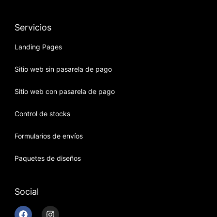
Servicios
Landing Pages
Sitio web sin pasarela de pago
Sitio web con pasarela de pago
Control de stocks
Formularios de envíos
Paquetes de diseños
Social