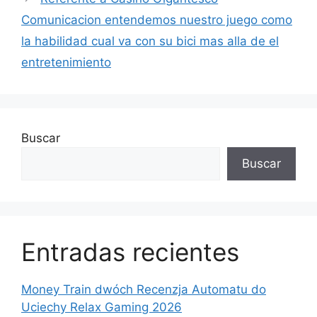
Comunicacion entendemos nuestro juego como
la habilidad cual va con su bici mas alla de el
entretenimiento
Buscar
Buscar
Entradas recientes
Money Train dwóch Recenzja Automatu do
Uciechy Relax Gaming 2026