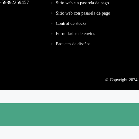
/+59892259457
Sitio web sin pasarela de pago
Sitio web con pasarela de pago
Control de stocks
Formularios de envíos
Paquetes de diseños
© Copyright 2024 