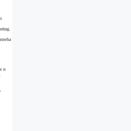
n
uttag.
 inneha
av n
g
,