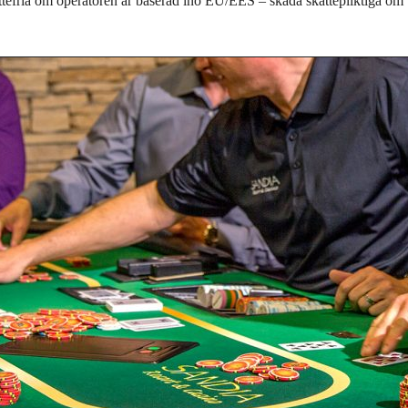
ttefria om operatören är baserad ino EU/EES – skada skattepliktiga om