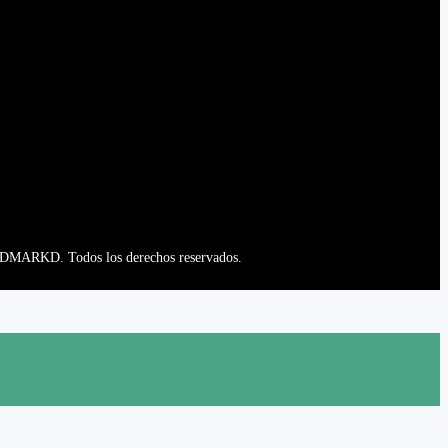
DMARKD. Todos los derechos reservados.