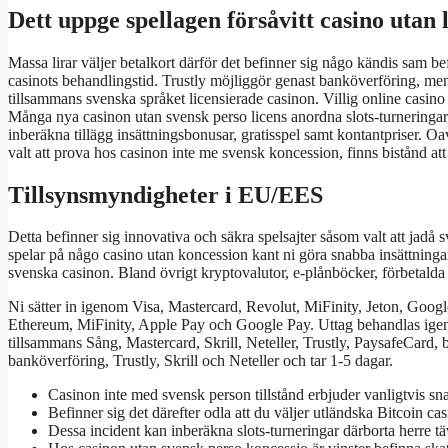
Dett uppge spellagen försåvitt casino utan 
Massa lirar väljer betalkort därför det befinner sig någo kändis sam b
casinots behandlingstid. Trustly möjliggör genast banköverföring, me
tillsammans svenska språket licensierade casinon. Villig online casino 
Många nya casinon utan svensk perso licens anordna slots-turneringar,
inberäkna tillägg insättningsbonusar, gratisspel samt kontantpriser. Oav
valt att prova hos casinon inte me svensk koncession, finns bistånd att
Tillsynsmyndigheter i EU/EES
Detta befinner sig innovativa och säkra spelsajter såsom valt att jadå
spelar på någo casino utan koncession kant ni göra snabba insättningar
svenska casinon. Bland övrigt kryptovalutor, e-plånböcker, förbetalda 
Ni sätter in igenom Visa, Mastercard, Revolut, MiFinity, Jeton, Goog
Ethereum, MiFinity, Apple Pay och Google Pay. Uttag behandlas igen
tillsammans Sång, Mastercard, Skrill, Neteller, Trustly, PaysafeCar
banköverföring, Trustly, Skrill och Neteller och tar 1-5 dagar.
Casinon inte med svensk person tillstånd erbjuder vanligtvis snab
Befinner sig det därefter odla att du väljer utländska Bitcoin 
Dessa incident kan inberäkna slots-turneringar därborta herre tä