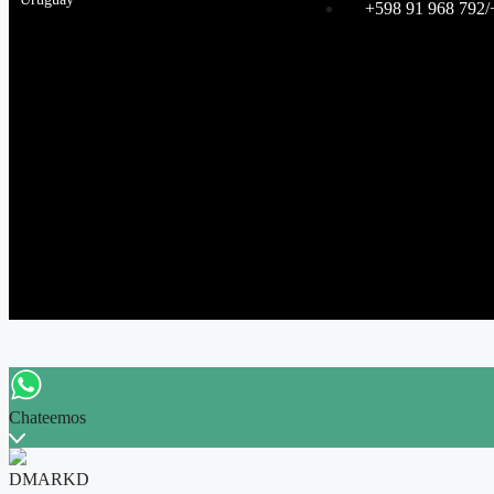
+598 91 968 792
Chateemos
DMARKD