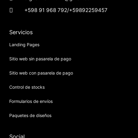
+598 91 968 792/+59892259457
Servicios
Landing Pages
Sitio web sin pasarela de pago
Sitio web con pasarela de pago
Control de stocks
Formularios de envíos
Paquetes de diseños
Social