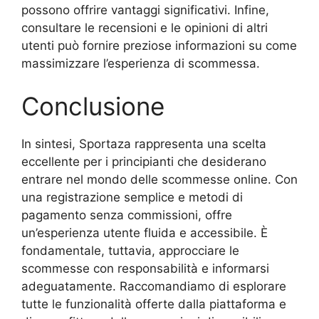
possono offrire vantaggi significativi. Infine,
consultare le recensioni e le opinioni di altri
utenti può fornire preziose informazioni su come
massimizzare l’esperienza di scommessa.
Conclusione
In sintesi, Sportaza rappresenta una scelta
eccellente per i principianti che desiderano
entrare nel mondo delle scommesse online. Con
una registrazione semplice e metodi di
pagamento senza commissioni, offre
un’esperienza utente fluida e accessibile. È
fondamentale, tuttavia, approcciare le
scommesse con responsabilità e informarsi
adeguatamente. Raccomandiamo di esplorare
tutte le funzionalità offerte dalla piattaforma e