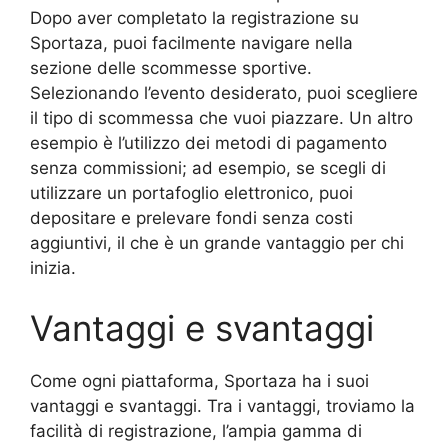
Dopo aver completato la registrazione su
Sportaza, puoi facilmente navigare nella
sezione delle scommesse sportive.
Selezionando l’evento desiderato, puoi scegliere
il tipo di scommessa che vuoi piazzare. Un altro
esempio è l’utilizzo dei metodi di pagamento
senza commissioni; ad esempio, se scegli di
utilizzare un portafoglio elettronico, puoi
depositare e prelevare fondi senza costi
aggiuntivi, il che è un grande vantaggio per chi
inizia.
Vantaggi e svantaggi
Come ogni piattaforma, Sportaza ha i suoi
vantaggi e svantaggi. Tra i vantaggi, troviamo la
facilità di registrazione, l’ampia gamma di