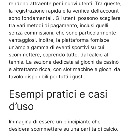
rendono attraente per i nuovi utenti. Tra queste,
la registrazione rapida e la verifica dell’account
sono fondamentali. Gli utenti possono scegliere
tra vari metodi di pagamento, inclusi quelli
senza commissioni, che sono particolarmente
vantaggiosi. Inoltre, la piattaforma fornisce
un’ampia gamma di eventi sportivi su cui
scommettere, coprendo tutto, dal calcio al
tennis. La sezione dedicata ai giochi da casinò
è altrettanto ricca, con slot machine e giochi da
tavolo disponibili per tutti i gusti.
Esempi pratici e casi
d’uso
Immagina di essere un principiante che
desidera scommettere su una partita di calcio.