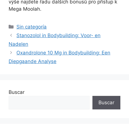
výše najdete řadu dalších bonusů pro přístup k
Mega Moolah.
Sin categoría
Stanozolol in Bodybuilding: Voor- en
Nadelen
Oxandrolone 10 Mg in Bodybuilding: Een
Diepgaande Analyse
Buscar
Buscar