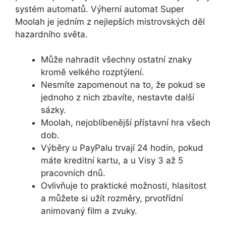
systém automatů.
Výherní automat Super
Moolah je jedním z nejlepších mistrovských děl
hazardního světa.
Může nahradit všechny ostatní znaky
kromě velkého rozptýlení.
Nesmíte zapomenout na to, že pokud se
jednoho z nich zbavíte, nestavte další
sázky.
Moolah, nejoblíbenější přístavní hra všech
dob.
Výběry u PayPalu trvají 24 hodin, pokud
máte kreditní kartu, a u Visy 3 až 5
pracovních dnů.
Ovlivňuje to praktické možnosti, hlasitost
a můžete si užít rozměry, prvotřídní
animovaný film a zvuky.