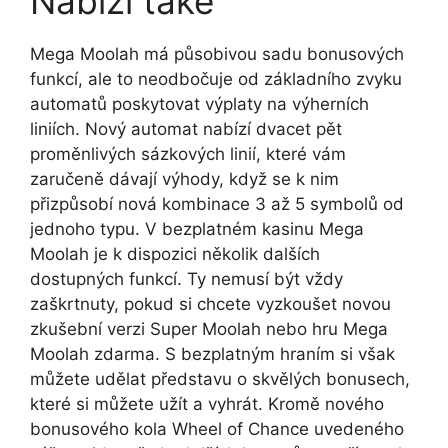
Nabízí také
Mega Moolah má působivou sadu bonusových
funkcí, ale to neodbočuje od základního zvyku
automatů poskytovat výplaty na výherních
liniích. Nový automat nabízí dvacet pět
proměnlivých sázkových linií, které vám
zaručeně dávají výhody, když se k nim
přizpůsobí nová kombinace 3 až 5 symbolů od
jednoho typu. V bezplatném kasinu Mega
Moolah je k dispozici několik dalších
dostupných funkcí. Ty nemusí být vždy
zaškrtnuty, pokud si chcete vyzkoušet novou
zkušební verzi Super Moolah nebo hru Mega
Moolah zdarma. S bezplatným hraním si však
můžete udělat představu o skvělých bonusech,
které si můžete užít a vyhrát. Kromě nového
bonusového kola Wheel of Chance uvedeného