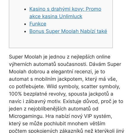
Kasino s drahými kovy: Promo
akce kasina Unlimluck
Funkce
Bonus Super Moolah Nabízí také
Super Moolah je jednou z nejlepších online
výherních automatů současnosti. Dávám Super
Moolah dobrou a elegantní recenzi, je to
automat s mobilním jackpotem, který má vše,
co potřebujete. Wild symboly, scatter symboly,
100% bezplatné revolvy, spousta jackpotů a
navíc i zábavný motiv. Existuje důvod, proč je to
jeden z nejoblíbenějších automatů od
Microgamingu. Hra nabízí nový VIP systém,
který se může pochlubit mnohem větším
počtem spokojených zákazníků než kterýkoli jiný