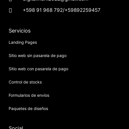
+598 91 968 792/+59892259457
Servicios
Landing Pages
Sitio web sin pasarela de pago
Sitio web con pasarela de pago
Control de stocks
Formularios de envíos
Paquetes de diseños
Social