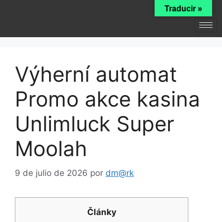
Traducir »
Výherní automat
Promo akce kasina
Unlimluck Super
Moolah
9 de julio de 2026
por
dm@rk
Články