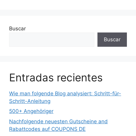
Buscar
Buscar
Entradas recientes
Wie man folgende Blog analysiert: Schritt-für-
Schritt-Anleitung
500+ Angehöriger
Nachfolgende neuesten Gutscheine and
Rabattcodes auf COUPONS DE