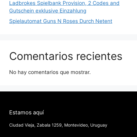
Ladbrokes Spielbank Provision, 2 Codes and
Gutschein exklusive Einzahlung
Spielautomat Guns N Roses Durch Netent
Comentarios recientes
No hay comentarios que mostrar.
Estamos aquí
Ciudad Vieja, Zabala 1259, Montevideo, Uruguay