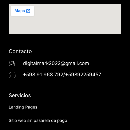
Contacto
digitalmark2022@gmail.com
+598 91 968 792/+59892259457
Servicios
Landing Pages
Sitio web sin pasarela de pago