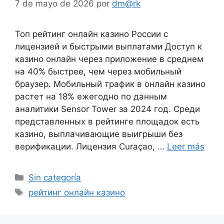
7 de mayo de 2026
por
dm@rk
Топ рейтинг онлайн казино России с
лицензией и быстрыми выплатами Доступ к
казино онлайн через приложение в среднем
на 40% быстрее, чем через мобильный
браузер. Мобильный трафик в онлайн казино
растет на 18% ежегодно по данным
аналитики Sensor Tower за 2024 год. Среди
представленных в рейтинге площадок есть
казино, выплачивающие выигрыши без
верификации. Лицензия Curaçao, …
Leer más
Sin categoría
рейтинг онлайн казино