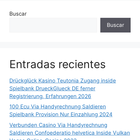
Buscar
Buscar
Entradas recientes
Drückglück Kasino Teutonia Zugang inside
Spielbank DrueckGlueck DE ferner
Registrierung, Erfahrungen 2026
100 Ecu Via Handyrechnung Saldieren
Spielbank Provision Nur Einzahlung 2024
Verbunden Casino Via Handyrechnung
Saldieren Confoederatio helvetica Inside Vulkan