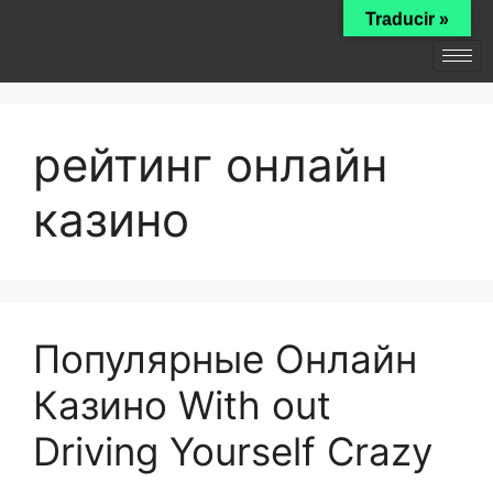
Traducir »
рейтинг онлайн
казино
Популярные Онлайн
Казино With out
Driving Yourself Crazy