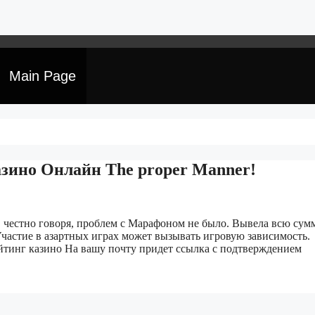
Main Page
азино Онлайн The proper Manner!
 честно говоря, проблем с Марафоном не было. Вывела всю сумм
Участие в азартных играх может вызывать игровую зависимость.
йтинг казино На вашу почту придет ссылка с подтверждением