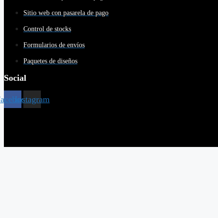
Sitio web con pasarela de pago
Control de stocks
Formularios de envíos
Paquetes de diseños
Social
acebook
Instagram