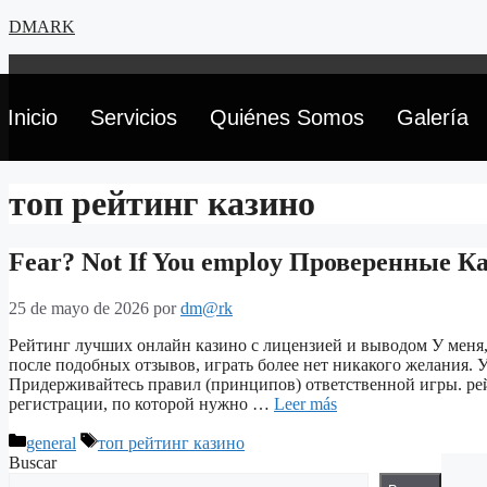
Saltar
DMARK
al
contenido
Inicio
Servicios
Quiénes Somos
Galería
топ рейтинг казино
Fear? Not If You employ Проверенные К
25 de mayo de 2026
por
dm@rk
Рейтинг лучших онлайн казино с лицензией и выводом У меня,
после подобных отзывов, играть более нет никакого желания. 
Придерживайтесь правил (принципов) ответственной игры. ре
регистрации, по которой нужно …
Leer más
Categorías
Etiquetas
general
топ рейтинг казино
Buscar