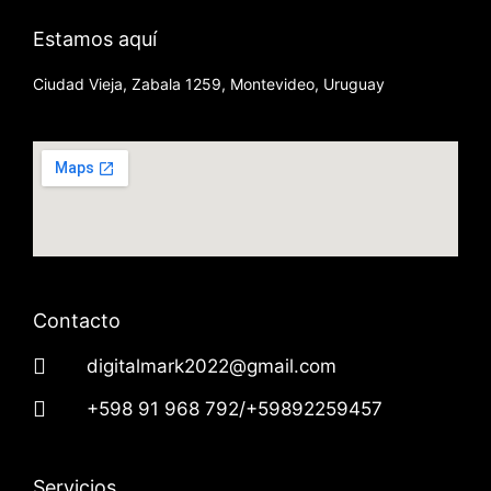
Estamos aquí
Ciudad Vieja, Zabala 1259, Montevideo, Uruguay
Contacto
digitalmark2022@gmail.com
+598 91 968 792/+59892259457
Servicios