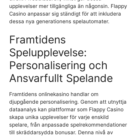
upplevelser mer tillgängliga än någonsin. Flappy
Casino anpassar sig ständigt för att inkludera
dessa nya generationens spelautomater.
Framtidens
Spelupplevelse:
Personalisering och
Ansvarfullt Spelande
Framtidens onlinekasino handlar om
djupgående personalisering. Genom att utnyttja
dataanalys kan plattformar som Flappy Casino
skapa unika upplevelser för varje enskild
spelare, från anpassade spelrekommendationer
till skräddarsydda bonusar. Denna nivå av