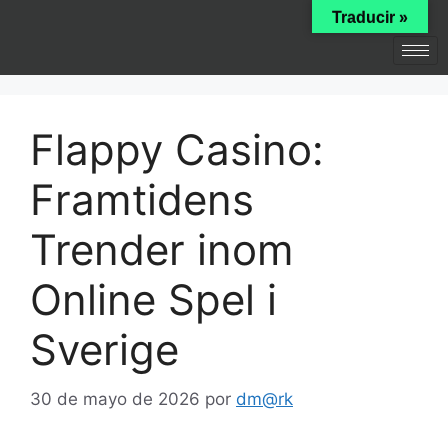
Traducir »
Flappy Casino:
Framtidens
Trender inom
Online Spel i
Sverige
30 de mayo de 2026
por
dm@rk