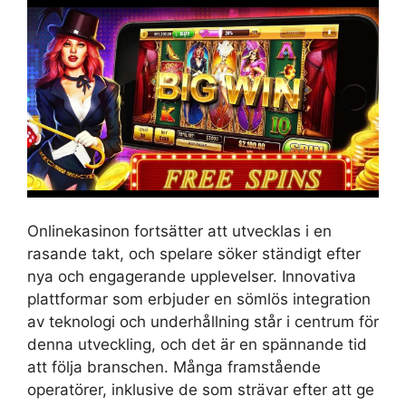
Onlinekasinon fortsätter att utvecklas i en
rasande takt, och spelare söker ständigt efter
nya och engagerande upplevelser. Innovativa
plattformar som erbjuder en sömlös integration
av teknologi och underhållning står i centrum för
denna utveckling, och det är en spännande tid
att följa branschen. Många framstående
operatörer, inklusive de som strävar efter att ge