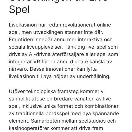
Spel
Livekasinon har redan revolutionerat online
spel, men utvecklingen stannar inte där.
Framtiden innebär ännu mer interaktiva och
sociala liveupplevelser. Tänk dig live-spel som
drivs av AI-drivna återförsäljare eller spel som
integrerar VR för en ännu djupare känsla av
närvaro. Dessa innovationer kan lyfta
livekasinon till nya höjder av underhållning.
Utöver teknologiska framsteg kommer vi
sannolikt att se en bredare variation av live-
spel, inklusive unika format och kombinationer
av traditionella bordsspel med nya spännande
element. Samarbeten mellan spelstudios och
kasinooperatörer kommer att driva fram