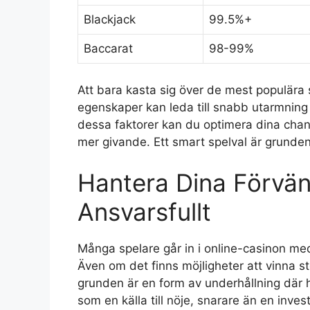
Blackjack
99.5%+
Baccarat
98-99%
Att bara kasta sig över de mest populära
egenskaper kan leda till snabb utarmning
dessa faktorer kan du optimera dina chans
mer givande. Ett smart spelval är grunde
Hantera Dina Förvän
Ansvarsfullt
Många spelare går in i online-casinon med 
Även om det finns möjligheter att vinna sto
grunden är en form av underhållning där hu
som en källa till nöje, snarare än en inves