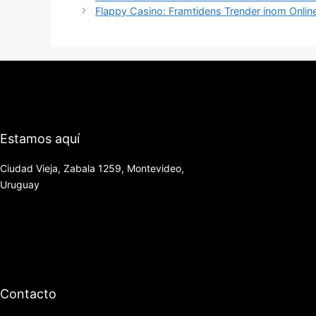
Flappy Casino: Framtidens Trender inom Online
Estamos aquí
Ciudad Vieja, Zabala 1259, Montevideo,
Uruguay
Contacto