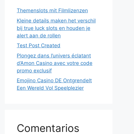
Themenslots mit Filmlizenzen
Kleine details maken het verschil
bij true luck slots en houden je
alert aan de rollen
Test Post Created
Plongez dans l’univers éclatant
d’Amon Casino avec votre code
promo exclusif
Emojino Casino DE Ontgrendelt
Een Wereld Vol Speelplezier
Comentarios