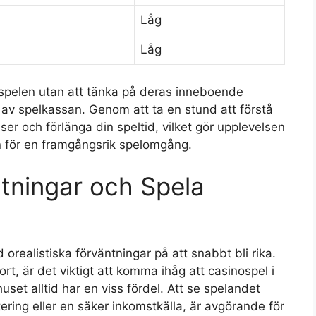
Låg
Låg
 spelen utan att tänka på deras inneboende
 av spelkassan. Genom att ta en stund att förstå
er och förlänga din speltid, vilket gör upplevelsen
n för en framgångsrik spelomgång.
tningar och Spela
orealistiska förväntningar på att snabbt bli rika.
rt, är det viktigt att komma ihåg att casinospel i
set alltid har en viss fördel. Att se spelandet
tering eller en säker inkomstkälla, är avgörande för