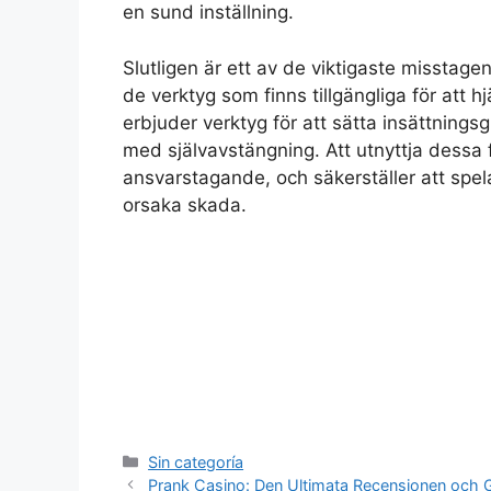
en sund inställning.
Slutligen är ett av de viktigaste misstagen a
de verktyg som finns tillgängliga för att h
erbjuder verktyg för att sätta insättningsgr
med självavstängning. Att utnyttja dessa
ansvarstagande, och säkerställer att spelan
orsaka skada.
Categorías
Sin categoría
Prank Casino: Den Ultimata Recensionen och 