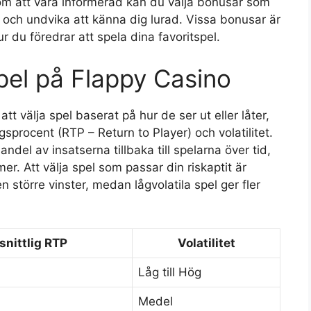
nom att vara informerad kan du välja bonusar som
, och undvika att känna dig lurad. Vissa bonusar är
 du föredrar att spela dina favoritspel.
pel på Flappy Casino
tt välja spel baserat på hur de ser ut eller låter,
gsprocent (RTP – Return to Player) och volatilitet.
del av insatserna tillbaka till spelarna över tid,
. Att välja spel som passar din riskaptit är
en större vinster, medan lågvolatila spel ger fler
nittlig RTP
Volatilitet
Låg till Hög
Medel