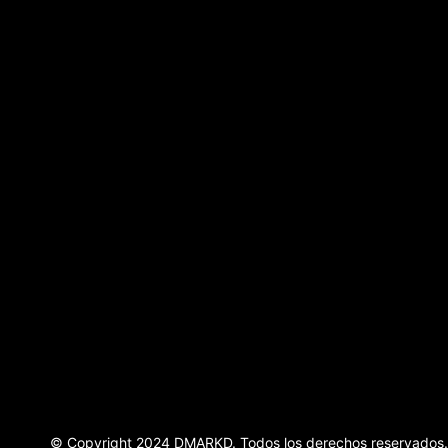
© Copyright 2024 DMARKD. Todos los derechos reservados.