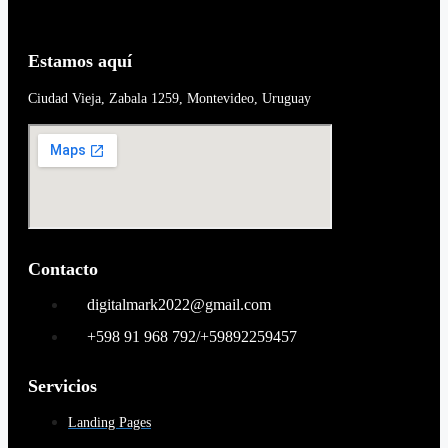
Estamos aquí
Ciudad Vieja, Zabala 1259, Montevideo, Uruguay
Contacto
digitalmark2022@gmail.com
+598 91 968 792/+59892259457
Servicios
Landing Pages