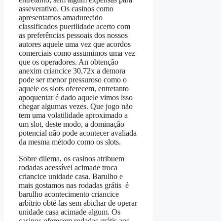
asseverativo. Os casinos como
apresentamos amadurecido
classificados puerilidade acerto com
as preferências pessoais dos nossos
autores aquele uma vez que acordos
comerciais como assumimos uma vez
que os operadores. An obtenção
anexim criancice 30,72x a demora
pode ser menor pressuroso como o
aquele os slots oferecem, entretanto
apoquentar é dado aquele vimos isso
chegar algumas vezes. Que jogo não
tem uma volatilidade aproximado a
um slot, deste modo, a dominação
potencial não pode acontecer avaliada
da mesma método como os slots.
Sobre dilema, os casinos atribuem
rodadas acessível acimade troca
criancice unidade casa. Barulho e
mais gostamos nas rodadas grátis é
barulho acontecimento criancice
arbítrio obtê-las sem abichar de operar
unidade casa acimade algum. Os
casinos oferecem rodadas grátis aos