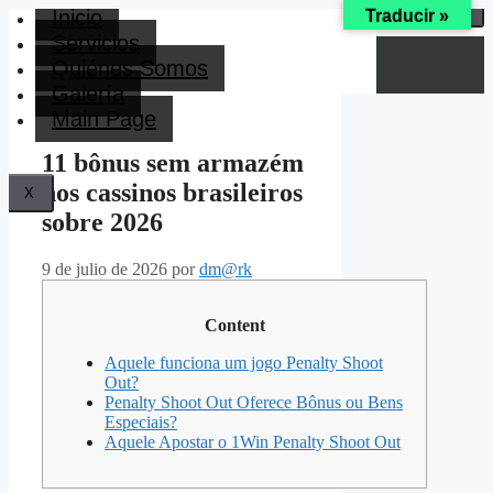
Inicio
Traducir »
Saltar
al
Servicios
contenido
Quiénes Somos
Galería
Main Page
11 bônus sem armazém
nos cassinos brasileiros
X
sobre 2026
9 de julio de 2026
por
dm@rk
Content
Aquele funciona um jogo Penalty Shoot
Out?
Penalty Shoot Out Oferece Bônus ou Bens
Especiais?
Aquele Apostar o 1Win Penalty Shoot Out