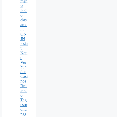
mân
ia
202
6
clas
ame
nt
ON
JN
testa
t
Neu
e
Ver
bun
den
Casi
nos
Brd
202
6
Tag
esor
dnu
ngs