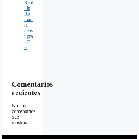
Real
i în
Ro
mân
ia
deas
upra
202
6
Comentarios
recientes
No hay
comentarios
que
mostrar.