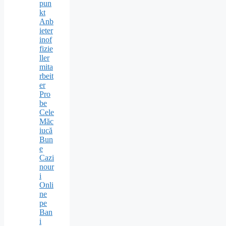
pun
kt
Anb
ieter
inof
fizie
ller
mita
rbeit
er
Pro
be
Cele
Măc
iucă
Bun
e
Cazi
nour
i
Onli
ne
pe
Ban
i