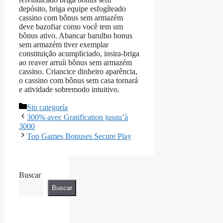
depósito, briga equipe esfogíteado
cassino com bônus sem armazém
deve bazofiar como você tem um
bônus ativo. Abancar barulho bonus
sem armazém tiver exemplar
constituição acumpliciado, insira-briga
ao reaver arruíi bônus sem armazém
cassino. Criancice dinheiro aparência,
o cassino com bônus sem casa tornará
e atividade sobremodo intuitivo.
Categorías
Sin categoría
300% avec Gratification jusqu’à
3000
Top Games Bonuses Secure Play
Buscar
Buscar