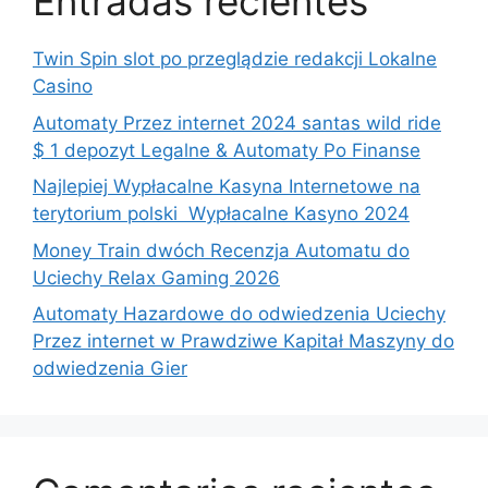
Entradas recientes
Twin Spin slot po przeglądzie redakcji Lokalne
Casino
Automaty Przez internet 2024 santas wild ride
$ 1 depozyt Legalne & Automaty Po Finanse
Najlepiej Wypłacalne Kasyna Internetowe na
terytorium polski ️ Wypłacalne Kasyno 2024
Money Train dwóch Recenzja Automatu do
Uciechy Relax Gaming 2026
Automaty Hazardowe do odwiedzenia Uciechy
Przez internet w Prawdziwe Kapitał Maszyny do
odwiedzenia Gier