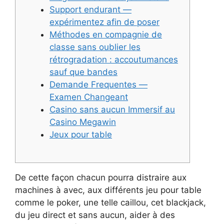
Support endurant —
expérimentez afin de poser
Méthodes en compagnie de
classe sans oublier les
rétrogradation : accoutumances
sauf que bandes
Demande Frequentes —
Examen Changeant
Casino sans aucun Immersif au
Casino Megawin
Jeux pour table
De cette façon chacun pourra distraire aux
machines à avec, aux différents jeu pour table
comme le poker, une telle caillou, cet blackjack,
du jeu direct et sans aucun, aider à des