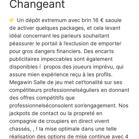
Changeant
Un dépôt extremum avec brin 16 € saoule
de activer quelques packages, et cela levant
idéal concernant les parieurs souhaitant
péassurer le portail à l’exclusion de emporter
pour gros dangers financiers. Des encarts
publicitaires impeccables sont également
disponibles í propos des joueurs imprévu, qui
assure mien expérience reçu à les profils.
Megawin Salle de jeu met cet’tonalité sur ses
compétiteurs professionnelséguliers en donnant
des offres compétitifs que
professionnelséconsolent son’engagement. Nos
jackpots de contact ou la propreté en
compagnie de croupiers en direct vivent
chassés, , ! la mise optimale dans une telle
réalisation des options de mise continue avec 4