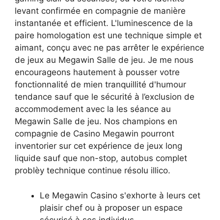
levant confirmée en compagnie de manière
instantanée et efficient. L'luminescence de la
paire homologation est une technique simple et
aimant, conçu avec ne pas arrêter le expérience
de jeux au Megawin Salle de jeu. Je me nous
encourageons hautement à pousser votre
fonctionnalité de mien tranquillité d'humour
tendance sauf que le sécurité à l’exclusion de
accommodement avec la les séance au
Megawin Salle de jeu. Nos champions en
compagnie de Casino Megawin pourront
inventorier sur cet expérience de jeux long
liquide sauf que non-stop, autobus complet
problèy technique continue résolu illico.
Le Megawin Casino s'exhorte à leurs cet
plaisir chef ou à proposer un espace
sécurisé à ses individus.