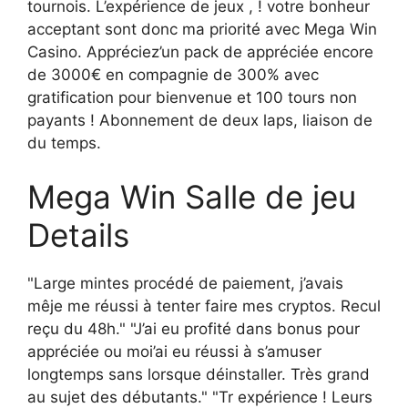
tournois. L’expérience de jeux , ! votre bonheur
acceptant sont donc ma priorité avec Mega Win
Casino. Appréciez’un pack de appréciée encore
de 3000€ en compagnie de 300% avec
gratification pour bienvenue et 100 tours non
payants !
Abonnement de deux laps, liaison de
du temps.
Mega Win Salle de jeu
Details
"Large mintes procédé de paiement, j’avais
mêje me réussi à tenter faire mes cryptos. Recul
reçu du 48h." "J’ai eu profité dans bonus pour
appréciée ou moi’ai eu réussi à s’amuser
longtemps sans lorsque déinstaller. Très grand
au sujet des débutants." "Tr expérience ! Leurs