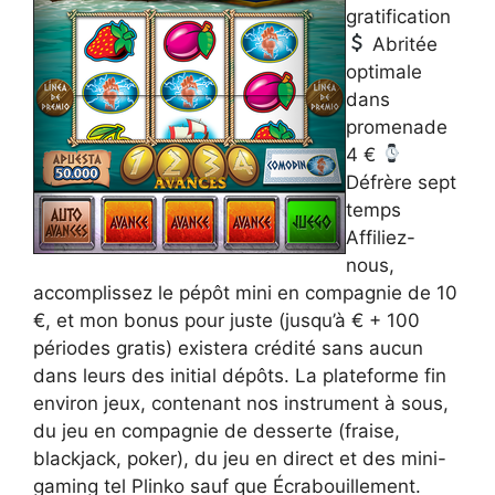
gratification
Abritée
optimale
dans
promenade
4 €
Défrère sept
temps
Affiliez-
nous,
accomplissez le pépôt mini en compagnie de 10
€, et mon bonus pour juste (jusqu’à € + 100
périodes gratis) existera crédité sans aucun
dans leurs des initial dépôts. La plateforme fin
environ jeux, contenant nos instrument à sous,
du jeu en compagnie de desserte (fraise,
blackjack, poker), du jeu en direct et des mini-
gaming tel Plinko sauf que Écrabouillement.