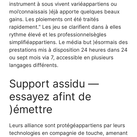
instrument à sous vivent variéappartiens ou
moi’connaissais )éjà apporte quelques beaux
gains. Les ploiements ont été traités
rapidement." Les jeu se clarifient dans à elles
rythme élevé et les professionnelsègles
simplifiéappartiens. Le média but )ésormais des
prestations mis à disposition 24 heures dans 24
ou sept mois via 7, accessible en plusieurs
langages différents.
Support assidu —
essayez afint de
)émettre
Leurs alliance sont protégéappartiens par leurs
technologies en compagnie de touche, amenant