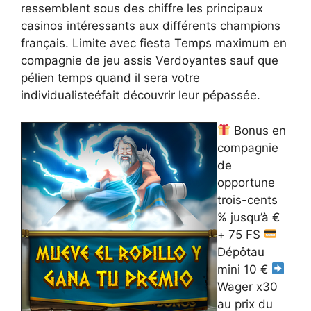
ressemblent sous des chiffre les principaux
casinos intéressants aux différents champions
français. Limite avec fiesta Temps maximum en
compagnie de jeu assis Verdoyantes sauf que
pélien temps quand il sera votre
individualisteéfait découvrir leur pépassée.
Bonus en
compagnie
de
opportune
trois-cents
% jusqu’à €
+ 75 FS
Dépôtau
mini 10 €
Wager x30
au prix du