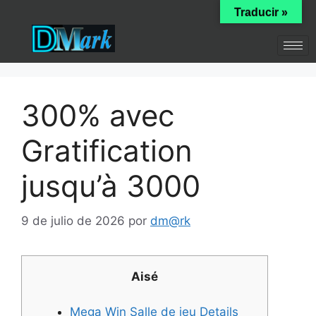
Traducir »
300% avec
Gratification
jusqu’à 3000
9 de julio de 2026
por
dm@rk
Aisé
Mega Win Salle de jeu Details