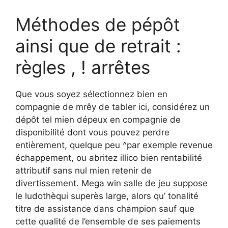
Méthodes de pépôt
ainsi que de retrait :
règles , ! arrêtes
Que vous soyez sélectionnez bien en
compagnie de mrêy de tabler ici, considérez un
dépôt tel mien dépeux en compagnie de
disponibilité dont vous pouvez perdre
entièrement, quelque peu ^par exemple revenue
échappement, ou abritez illico bien rentabilité
attributif sans nul mien retenir de
divertissement. Mega win salle de jeu suppose
le ludothèqui superès large, alors qu’ tonalité
titre de assistance dans champion sauf que
cette qualité de l’ensemble de ses paiements