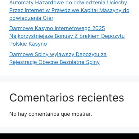
Automaty Hazardowe do odwiedzenia Uciechy
Przez internet w Prawdziwe Kapitał Maszyny do
odwiedzenia Gier
Darmowe Kasyno Internetowego 2025
Najkorzystniejsze Bonusy Z brakiem Depozytu
Polskie Kasyno
Darmowe Spiny wyjąwszy Depozytu za
Rejestrację Obecne Bezpłatne Spiny
Comentarios recientes
No hay comentarios que mostrar.