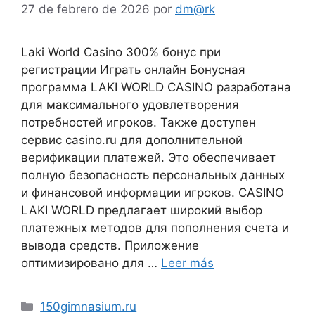
27 de febrero de 2026
por
dm@rk
Laki World Casino 300% бонус при
регистрации Играть онлайн Бонусная
программа LAKI WORLD CASINO разработана
для максимального удовлетворения
потребностей игроков. Также доступен
сервис casino.ru для дополнительной
верификации платежей. Это обеспечивает
полную безопасность персональных данных
и финансовой информации игроков. CASINO
LAKI WORLD предлагает широкий выбор
платежных методов для пополнения счета и
вывода средств. Приложение
оптимизировано для …
Leer más
150gimnasium.ru