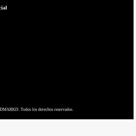
ial
DMARKD. Todos los derechos reservados.