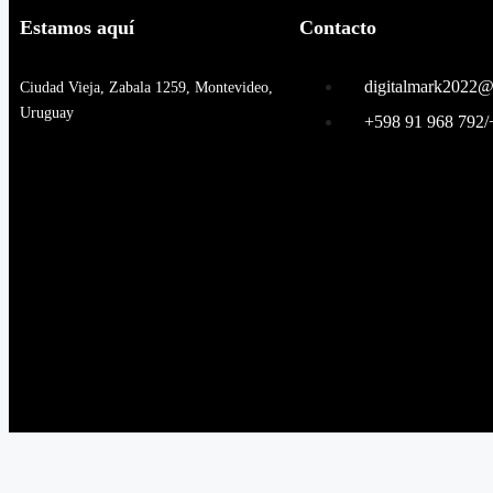
Estamos aquí
Contacto
digitalmark2022
Ciudad Vieja, Zabala 1259, Montevideo,
Uruguay
+598 91 968 792