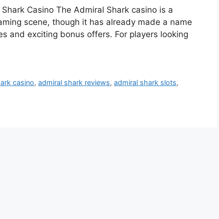
 Shark Casino The Admiral Shark casino is a
 gaming scene, though it has already made a name
mes and exciting bonus offers. For players looking
hark casino
,
admiral shark reviews
,
admiral shark slots
,