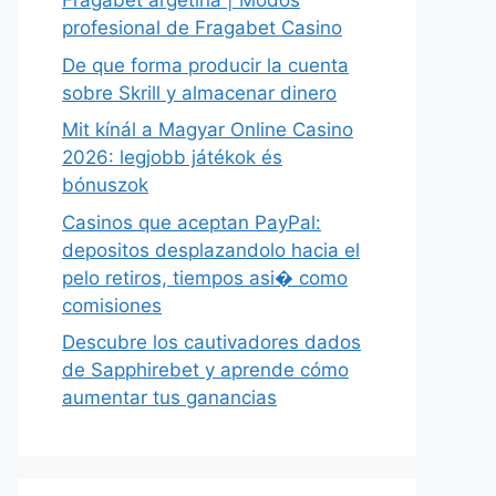
Fragabet argetina | Modos
profesional de Fragabet Casino
De que forma producir la cuenta
sobre Skrill y almacenar dinero
Mit kínál a Magyar Online Casino
2026: legjobb játékok és
bónuszok
Casinos que aceptan PayPal:
depositos desplazandolo hacia el
pelo retiros, tiempos asi� como
comisiones
Descubre los cautivadores dados
de Sapphirebet y aprende cómo
aumentar tus ganancias