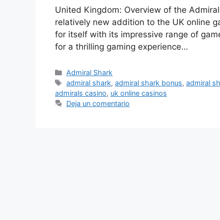
United Kingdom: Overview of the Admiral
relatively new addition to the UK online
for itself with its impressive range of ga
for a thrilling gaming experience…
Admiral Shark
admiral shark
,
admiral shark bonus
,
admiral s
admirals casino
,
uk online casinos
Deja un comentario