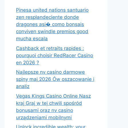
Pinesa united nations santuario
zen resplandeciente donde
dragones asi� como bonsais
conviven swindle premios good
mucha escala
Cashback et retraits rapides :
pourquoi choisir RedRacer Casino
en 2026 ?
Najlepsze nv casino darmowe
spiny maj 2026 Ów oszacowanie i
analiz
Vegas Kings Casino Online Nasz
kraj Graj w tej chwili spośród
bonusami oraz nv casino
urządzeniami mobilnymi
Unlock incredible wealth: your