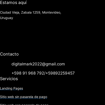
Estamos aquí
Ciudad Vieja, Zabala 1259, Montevideo,
Uruguay
Contacto
digitalmark2022@gmail.com
+598 91 968 792/+59892259457
Servicios
Landing Pages
Sitio web sin pasarela de pago