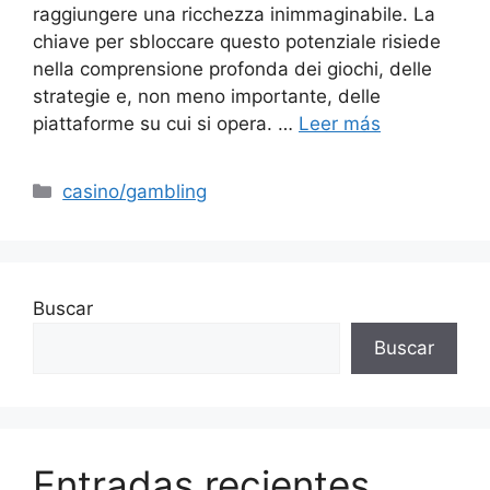
raggiungere una ricchezza inimmaginabile. La
chiave per sbloccare questo potenziale risiede
nella comprensione profonda dei giochi, delle
strategie e, non meno importante, delle
piattaforme su cui si opera. …
Leer más
casino/gambling
Buscar
Buscar
Entradas recientes