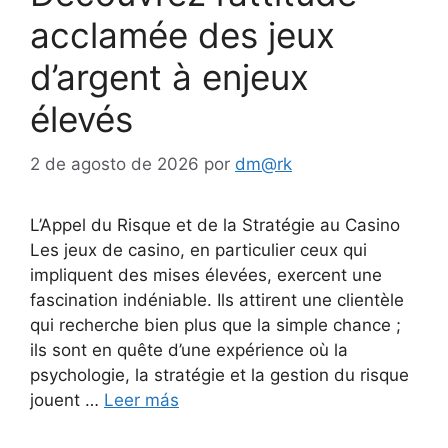
acclamée des jeux
d’argent à enjeux
élevés
2 de agosto de 2026
por
dm@rk
L’Appel du Risque et de la Stratégie au Casino
Les jeux de casino, en particulier ceux qui
impliquent des mises élevées, exercent une
fascination indéniable. Ils attirent une clientèle
qui recherche bien plus que la simple chance ;
ils sont en quête d’une expérience où la
psychologie, la stratégie et la gestion du risque
jouent …
Leer más